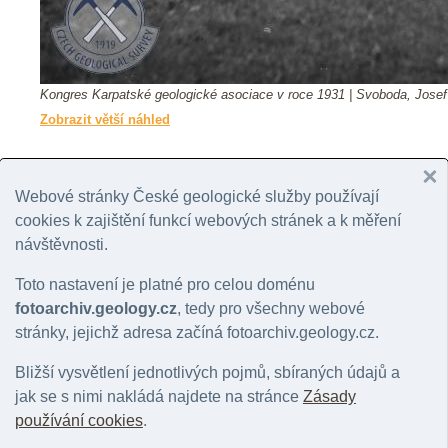
Kongres Karpatské geologické asociace v roce 1931 | Svoboda, Josef
Zobrazit větší náhled
Základní údaje fotografie
Webové stránky České geologické služby používají
Vazb
Historická fotografie, stáří: 95 let
cookies k zajištění funkcí webových stránek a k měření
ID fotografie
10981
© Fo
návštěvnosti.
Pořízení snímku
1931
Podr
Kategorie:
staré fotografie
Toto nastavení je platné pro celou doménu
Autor snímku
Svoboda, Josef
Cita
fotoarchiv.geology.cz
, tedy pro všechny webové
Vlastník práv
Česká geologická služba
SVOB
Typ snímku
Normální
stránky, jejichž adresa začíná fotoarchiv.geology.cz.
1931
Barva
Černobílý
geol
http
Zařízení
Klasický fotoaparát
Bližší vysvětlení jednotlivých pojmů, sbíraných údajů a
Médium
Film
jak se s nimi nakládá najdete na stránce
Zásady
Vloženo
21.08.06
Zažá
používání cookies
.
Datum publikování
21.08.06
Posl