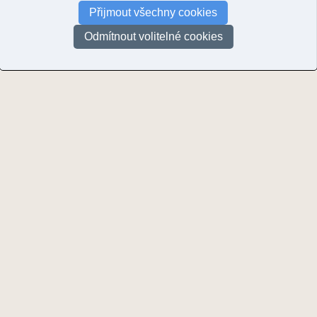
Přijmout všechny cookies
Lokalizace fotografie
Lokalita
Slovensko
Odmítnout volitelné cookies
Stát
Slovenská republika