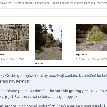
ogický jev
|
hornina
|
minerál
|
zkamenělina
|
krajina
|
společenská událost
|
osoba
|
technick
ena
Apolena
tlerová, Pavla | 2009
© Gürtlerová, Pavla | 2009
Apolena
© Gürtlerová, Pavla | 2009
y České geologické služby používají cookies k zajištění funk
ěření návštěvnosti.
ní je platné pro celou doménu
fotoarchiv.geology.cz
, tedy pro
y, jejichž adresa začíná fotoarchiv.geology.cz.
lení jednotlivých pojmů, sbíraných údajů a jak se s nimi nakládá