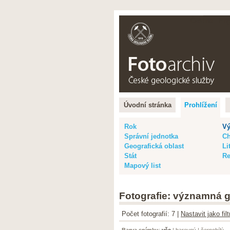
Čeština |
Eng
Úvodní stránka
Prohlížení
Rok
Vý
Správní jednotka
Ch
Geografická oblast
Li
Stát
Re
Mapový list
Fotografie: významná g
Počet fotografií: 7 |
Nastavit jako fi
Barva snímku
:
vše
|
barevný
|
černobílý