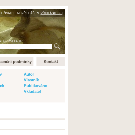
UŽIVATEL: NEPŘIHLÁŠEN [
PŘIHLÁSIT SE
]
YHLEDAT FOTO
cenční podmínky
Kontakt
v
Autor
Vlastník
vek
Publikováno
Vkladatel