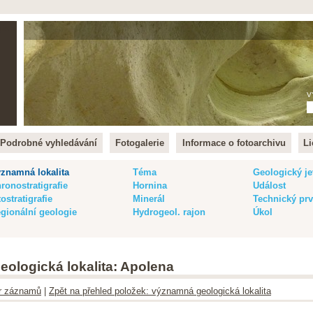
lish
V
Podrobné vyhledávání
Fotogalerie
Informace o fotoarchivu
Li
znamná lokalita
Téma
Geologický je
ronostratigrafie
Hornina
Událost
tostratigrafie
Minerál
Technický pr
gionální geologie
Hydrogeol. rajon
Úkol
eologická lokalita: Apolena
ltr záznamů
|
Zpět na přehled položek: významná geologická lokalita