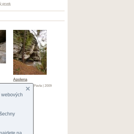
ý prvek
Apolena
© Gürtlerová, Pavla | 2009
cí webových
 všechny
 najdete na