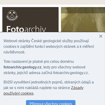
Čeština |
English
Webové stránky České geologické služby používají
cookies k zajištění funkcí webových stránek a k měření
Úvodní stránka
Prohlížení
Podrobné vyhledávání
Fotogaler
návštěvnosti.
Rok
Významná lokalita
Tém
Toto nastavení je platné pro celou doménu
Správní jednotka
Chronostratigrafie
Horn
Geografická oblast
Litostratigrafie
Mine
fotoarchiv.geology.cz
, tedy pro všechny webové
Stát
Regionální geologie
Hydr
stránky, jejichž adresa začíná fotoarchiv.geology.cz.
Mapový list
Bližší vysvětlení jednotlivých pojmů, sbíraných údajů a
jak se s nimi nakládá najdete na stránce
Zásady
Fotografie: geologický jev: skála
používání cookies
.
Počet fotografií: 0 |
Nastavit jako filtr záznamů
|
Zpět na přehled položek: 
Přijmout všechny cookies
Barva snímku
:
vše
|
barevný
|
černobílý