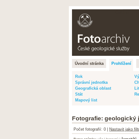
Čeština |
Eng
Úvodní stránka
Prohlížení
Rok
Vý
Správní jednotka
Ch
Geografická oblast
Li
Stát
Re
Mapový list
Fotografie: geologický
Počet fotografií: 0 |
Nastavit jako fi
Barva snímku
:
vše
|
barevný
|
černobílý