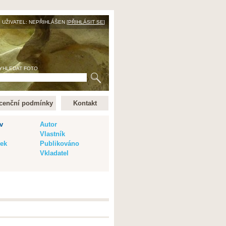
UŽIVATEL: NEPŘIHLÁŠEN [
PŘIHLÁSIT SE
]
YHLEDAT FOTO
cenční podmínky
Kontakt
v
Autor
Vlastník
vek
Publikováno
Vkladatel