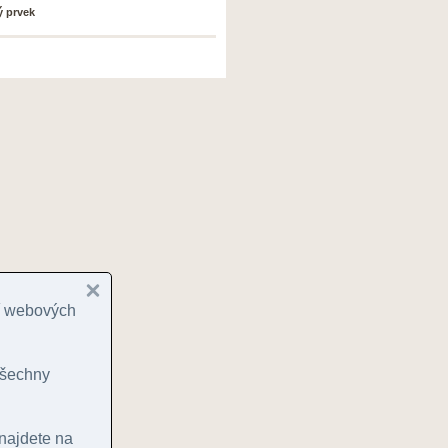
ý prvek
cí webových
 všechny
 najdete na