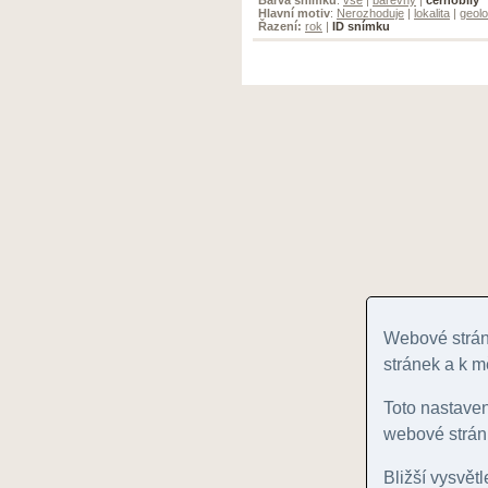
Hlavní motiv
:
Nerozhoduje
|
lokalita
|
geolo
Řazení:
rok
|
ID snímku
Webové stránk
stránek a k m
Toto nastave
webové stránk
Bližší vysvět