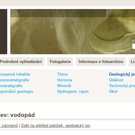
lish
V
Podrobné vyhledávání
Fotogalerie
Informace o fotoarchivu
Li
znamná lokalita
Téma
Geologický je
ronostratigrafie
Hornina
Událost
tostratigrafie
Minerál
Technický pr
gionální geologie
Hydrogeol. rajon
Úkol
 jev: vodopád
ltr záznamů
|
Zpět na přehled položek: geologický jev