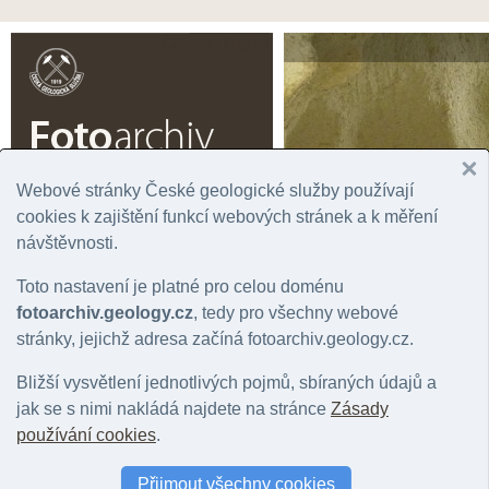
Čeština |
English
Webové stránky České geologické služby používají
cookies k zajištění funkcí webových stránek a k měření
Úvodní stránka
Prohlížení
Podrobné vyhledávání
Fotogaler
návštěvnosti.
Rok
Významná lokalita
Tém
Toto nastavení je platné pro celou doménu
Správní jednotka
Chronostratigrafie
Horn
Geografická oblast
Litostratigrafie
Mine
fotoarchiv.geology.cz
, tedy pro všechny webové
Stát
Regionální geologie
Hydr
stránky, jejichž adresa začíná fotoarchiv.geology.cz.
Mapový list
Bližší vysvětlení jednotlivých pojmů, sbíraných údajů a
jak se s nimi nakládá najdete na stránce
Zásady
Fotografie: geologický jev: pramen
používání cookies
.
Počet fotografií: 0 |
Nastavit jako filtr záznamů
|
Zpět na přehled položek: 
Přijmout všechny cookies
Barva snímku
:
vše
|
barevný
|
černobílý