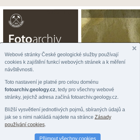
Čeština |
English
Webové stránky České geologické služby používají
cookies k zajištění funkcí webových stránek a k měření
Úvodní stránka
Prohlížení
Podrobné vyhledávání
Fotogaler
návštěvnosti.
Rok
Významná lokalita
Tém
Toto nastavení je platné pro celou doménu
Správní jednotka
Chronostratigrafie
Horn
Geografická oblast
Litostratigrafie
Mine
fotoarchiv.geology.cz
, tedy pro všechny webové
Stát
Regionální geologie
Hydr
stránky, jejichž adresa začíná fotoarchiv.geology.cz.
Mapový list
Bližší vysvětlení jednotlivých pojmů, sbíraných údajů a
jak se s nimi nakládá najdete na stránce
Zásady
Fotografie: geologický jev: sedimenty vodních 
používání cookies
.
Počet fotografií: 0 |
Nastavit jako filtr záznamů
|
Zpět na přehled položek: 
Přijmout všechny cookies
Barva snímku
:
vše
|
barevný
|
černobílý