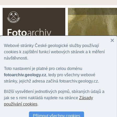
Čeština |
English
Webové stránky České geologické služby používají
cookies k zajištění funkcí webových stránek a k měření
Úvodní stránka
Prohlížení
Podrobné vyhledávání
Fotogaler
návštěvnosti.
Rok
Významná lokalita
Tém
Toto nastavení je platné pro celou doménu
Správní jednotka
Chronostratigrafie
Horn
Geografická oblast
Litostratigrafie
Mine
fotoarchiv.geology.cz
, tedy pro všechny webové
Stát
Regionální geologie
Hydr
stránky, jejichž adresa začíná fotoarchiv.geology.cz.
Mapový list
Bližší vysvětlení jednotlivých pojmů, sbíraných údajů a
jak se s nimi nakládá najdete na stránce
Zásady
Fotografie: geologický jev: geologická hranice
používání cookies
.
Počet fotografií: 0 |
Nastavit jako filtr záznamů
|
Zpět na přehled položek: 
Přijmout všechny cookies
Barva snímku
:
vše
|
barevný
|
černobílý