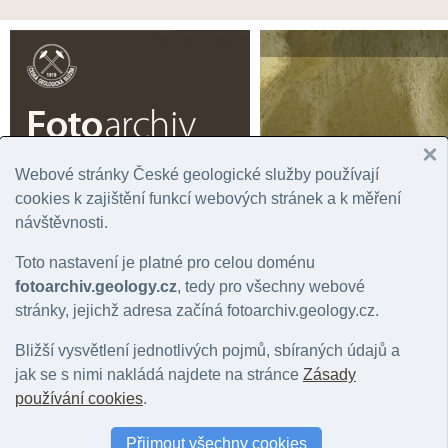
Čeština |
English
Webové stránky České geologické služby používají
cookies k zajištění funkcí webových stránek a k měření
Úvodní stránka
Prohlížení
Podrobné vyhledávání
Fotogaler
návštěvnosti.
Rok
Významná lokalita
Tém
Toto nastavení je platné pro celou doménu
Správní jednotka
Chronostratigrafie
Horn
Geografická oblast
Litostratigrafie
Mine
fotoarchiv.geology.cz
, tedy pro všechny webové
Stát
Regionální geologie
Hydr
stránky, jejichž adresa začíná fotoarchiv.geology.cz.
Mapový list
Bližší vysvětlení jednotlivých pojmů, sbíraných údajů a
jak se s nimi nakládá najdete na stránce
Zásady
Fotografie: geologický jev: skalní hřbet
používání cookies
.
Počet fotografií: 0 |
Nastavit jako filtr záznamů
|
Zpět na přehled položek: 
Přijmout všechny cookies
Barva snímku
:
vše
|
barevný
|
černobílý