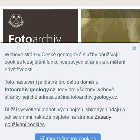
Čeština |
English
Webové stránky České geologické služby používají
cookies k zajištění funkcí webových stránek a k měření
Úvodní stránka
Prohlížení
Podrobné vyhledávání
Fotogaler
návštěvnosti.
Rok
Významná lokalita
Tém
Toto nastavení je platné pro celou doménu
Správní jednotka
Chronostratigrafie
Horn
Geografická oblast
Litostratigrafie
Mine
fotoarchiv.geology.cz
, tedy pro všechny webové
Stát
Regionální geologie
Hydr
stránky, jejichž adresa začíná fotoarchiv.geology.cz.
Mapový list
Bližší vysvětlení jednotlivých pojmů, sbíraných údajů a
jak se s nimi nakládá najdete na stránce
Zásady
Fotografie: geologický jev: strukturní terasa
používání cookies
.
Počet fotografií: 0 |
Nastavit jako filtr záznamů
|
Zpět na přehled položek: 
Přijmout všechny cookies
Barva snímku
:
vše
|
barevný
|
černobílý