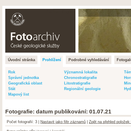
Čeština |
English
Úvodní stránka
Prohlížení
Podrobné vyhledávání
Fotogal
Rok
Významná lokalita
Té
Správní jednotka
Chronostratigrafie
Hor
Geografická oblast
Litostratigrafie
Min
Stát
Regionální geologie
Hyd
Mapový list
Fotografie: datum publikování: 01.07.21
Počet fotografií: 3 |
Nastavit jako filtr záznamů
|
Zpět na přehled položek
Barva snímku
:
vše
|
barevný
|
černobílý