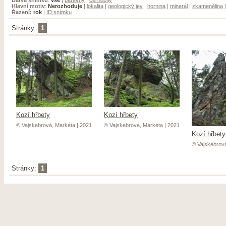
Hlavní motiv
:
Nerozhoduje
|
lokalita
|
geologický jev
|
hornina
|
minerál
|
zkamenělina
Řazení:
rok
|
ID snímku
Stránky:
1
Kozí hřbety
Kozí hřbety
© Vajskebrová, Markéta | 2021
© Vajskebrová, Markéta | 2021
Kozí hřbety
© Vajskebrová
Stránky:
1