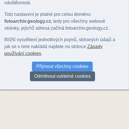
návštěvnosti.
Hlavní motiv
:
Nerozhoduje
|
lokalita
|
geologický jev
|
hornina
|
minerál
|
zkamenělina
|
k
Řazení:
rok
|
ID snímku
Toto nastavení je platné pro celou doménu
Stránky:
1
fotoarchiv.geology.cz
, tedy pro všechny webové
stránky, jejichž adresa začíná fotoarchiv.geology.cz.
Bližší vysvětlení jednotlivých pojmů, sbíraných údajů a
jak se s nimi nakládá najdete na stránce
Zásady
používání cookies
.
Soutěska
Přijmout všechny cookies
© Krejčí, Oldřich | 2007
Odmítnout volitelné cookies
Stránky:
1