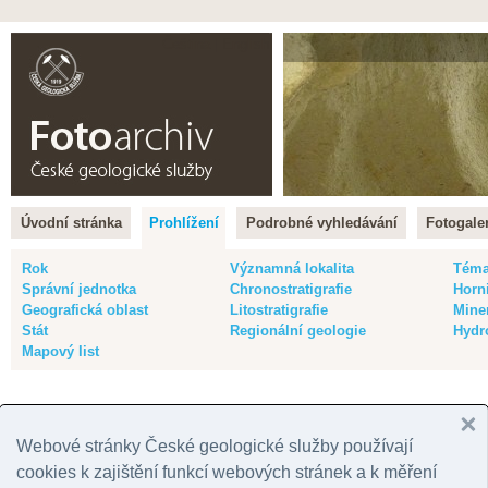
Čeština |
English
Úvodní stránka
Prohlížení
Podrobné vyhledávání
Fotogaler
Rok
Významná lokalita
Tém
Správní jednotka
Chronostratigrafie
Horn
Geografická oblast
Litostratigrafie
Mine
Stát
Regionální geologie
Hydr
Mapový list
Fotografie: datum publikování: 01.09.09
Webové stránky České geologické služby používají
Počet fotografií: 1 |
Nastavit jako filtr záznamů
|
Zpět na přehled položek: 
cookies k zajištění funkcí webových stránek a k měření
Barva snímku
:
vše
|
barevný
|
černobílý