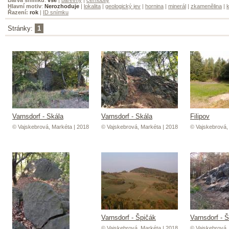
Hlavní motiv
:
Nerozhoduje
|
lokalita
|
geologický jev
|
hornina
|
minerál
|
zkamenělina
|
k
Řazení:
rok
|
ID snímku
Stránky:
1
Varnsdorf - Skála
Varnsdorf - Skála
Filipov
© Vajskebrová, Markéta | 2018
© Vajskebrová, Markéta | 2018
© Vajskebrová,
Varnsdorf - Špičák
Varnsdorf - 
© Vajskebrová, Markéta | 2018
© Vajskebrová,