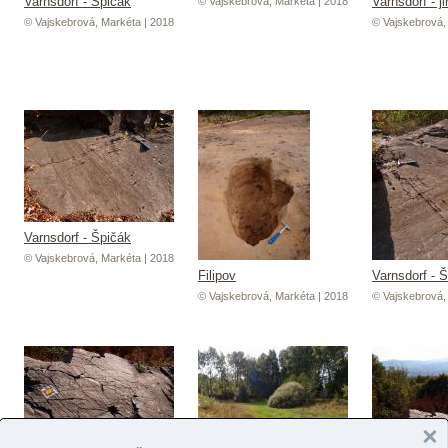
Varnsdorf - Špičák
Varnsdorf - ji
© Vajskebrová, Markéta | 2018
© Vajskebrová, Markéta | 2018
© Vajskebrová,
Varnsdorf - Špičák
© Vajskebrová, Markéta | 2018
Filipov
Varnsdorf - 
© Vajskebrová, Markéta | 2018
© Vajskebrová,