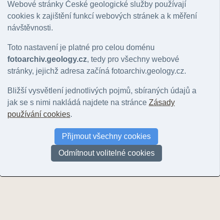
Webové stránky České geologické služby používají
Varnsdorf - Špičák
Filipov
cookies k zajištění funkcí webových stránek a k měření
© Vajskebrová, Markéta | 2018
© Vajskebrová, Markéta | 2018
návštěvnosti.
Varnsdorf - 
© Vajskebrová,
Toto nastavení je platné pro celou doménu
fotoarchiv.geology.cz
, tedy pro všechny webové
stránky, jejichž adresa začíná fotoarchiv.geology.cz.
Bližší vysvětlení jednotlivých pojmů, sbíraných údajů a
jak se s nimi nakládá najdete na stránce
Zásady
používání cookies
.
Varnsdorf - Špičák
Přijmout všechny cookies
© Vajskebrová, Markéta | 2018
Odmítnout volitelné cookies
Stránky:
1