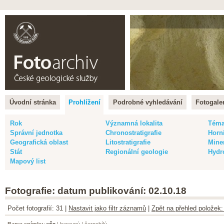
Čeština |
English
Úvodní stránka
Prohlížení
Podrobné vyhledávání
Fotogaler
Rok
Významná lokalita
Tém
Správní jednotka
Chronostratigrafie
Horn
Geografická oblast
Litostratigrafie
Mine
Stát
Regionální geologie
Hydr
Mapový list
Fotografie: datum publikování: 02.10.18
Počet fotografií: 31 |
Nastavit jako filtr záznamů
|
Zpět na přehled položek:
Barva snímku
:
vše
|
barevný
|
černobílý