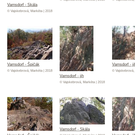
Varnsdorf - Skála
© Vajskebrová, Markéta | 2018
Varnsdorf - Špičák
Varnsdorf - ji
© Vajskebrová, Markéta | 2018
© Vajskebrová,
Varnsdorf - jih
© Vajskebrová, Markéta | 2018
Varnsdorf - Skála