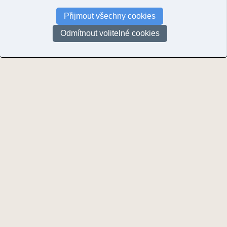
Stydlé vody
Přijmout všechny cookies
© Žáček, Vladimír | 2025
Odmítnout volitelné cookies
Stránky:
1