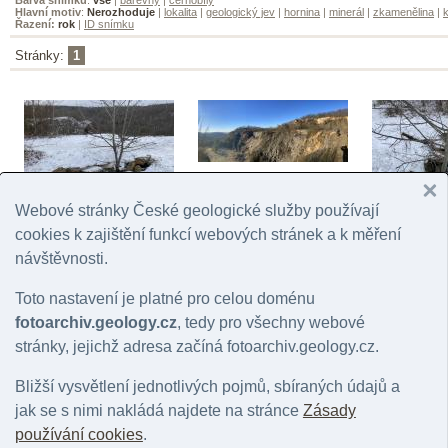
Hlavní motiv
:
Nerozhoduje
|
lokalita
|
geologický jev
|
hornina
|
minerál
|
zkamenělina
|
k
Řazení:
rok
|
ID snímku
Stránky:
1
Lom Stydlé vody
© Žáček, Vladimír | 2025
Webové stránky České geologické služby používají
Stydlé vody
cookies k zajištění funkcí webových stránek a k měření
© Žáček, Vladimír | 2025
návštěvnosti.
Stydlé vody
© Žáček, Vladim
Toto nastavení je platné pro celou doménu
fotoarchiv.geology.cz
, tedy pro všechny webové
stránky, jejichž adresa začíná fotoarchiv.geology.cz.
Bližší vysvětlení jednotlivých pojmů, sbíraných údajů a
jak se s nimi nakládá najdete na stránce
Zásady
používání cookies
.