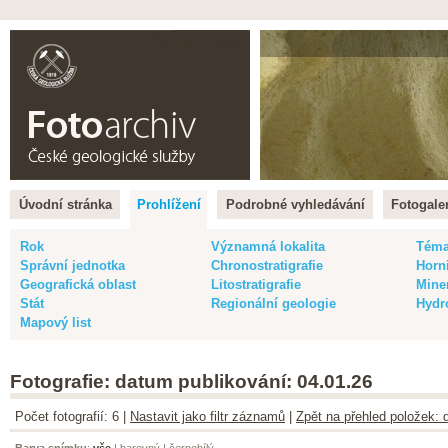
Čeština |
English
Úvodní stránka
Prohlížení
Podrobné vyhledávání
Fotogaler
Rok
Významná lokalita
Tém
Správní jednotka
Chronostratigrafie
Horn
Geografická oblast
Litostratigrafie
Mine
Stát
Regionální geologie
Hydr
Mapový list
Fotografie: datum publikování: 04.01.26
Počet fotografií: 6 |
Nastavit jako filtr záznamů
|
Zpět na přehled položek: 
Barva snímku
:
vše
|
barevný
|
černobílý