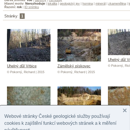
Hlavní motiv
:
Nerozhoduje
|
lokalita
|
geologický jev
|
hornina
|
minerál
|
zkamenělina
|
k
Řazení:
rok
|
ID snímku
Stránky:
1
Uhelný důl V
Uhelný důl Vrbice
Zámělský pískovec
© Pokorný, Ric
© Pokorný, Richard | 2015
© Pokorný, Richard | 2015
Webové stránky České geologické služby používají
cookies k zajištění funkcí webových stránek a k měření
Zámělský pískovec
Zámělský pískovec
Zámělský pí
© Pokorný, Richard | 2016
© Pokorný, Richard | 2016
© Pokorný, Ric