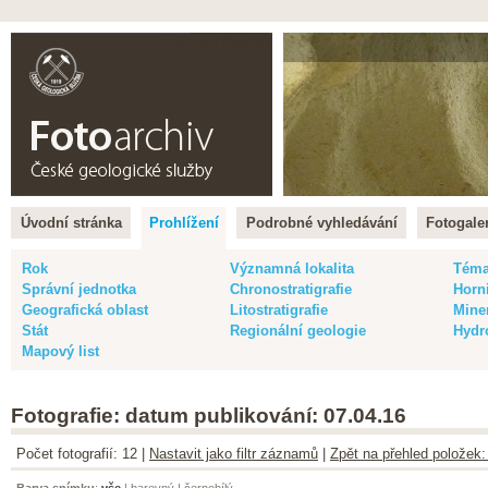
Čeština |
English
Úvodní stránka
Prohlížení
Podrobné vyhledávání
Fotogaler
Rok
Významná lokalita
Tém
Správní jednotka
Chronostratigrafie
Horn
Geografická oblast
Litostratigrafie
Mine
Stát
Regionální geologie
Hydr
Mapový list
Fotografie: datum publikování: 07.04.16
Počet fotografií: 12 |
Nastavit jako filtr záznamů
|
Zpět na přehled položek:
Barva snímku
:
vše
|
barevný
|
černobílý