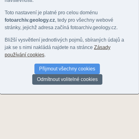
návštěvnosti.
Toto nastavení je platné pro celou doménu
fotoarchiv.geology.cz
, tedy pro všechny webové
stránky, jejichž adresa začíná fotoarchiv.geology.cz.
Bližší vysvětlení jednotlivých pojmů, sbíraných údajů a
jak se s nimi nakládá najdete na stránce
Zásady
používání cookies
.
Zámělský pískovec
Zámělský pískovec
Přijmout všechny cookies
© Pokorný, Richard | 2016
© Pokorný, Richard | 2016
Odmítnout volitelné cookies
Stránky:
1