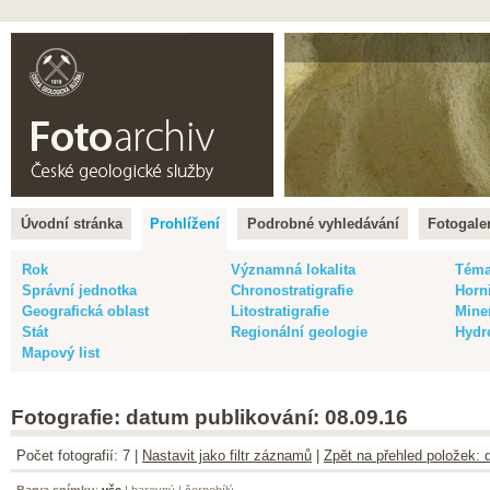
Čeština |
English
Úvodní stránka
Prohlížení
Podrobné vyhledávání
Fotogaler
Rok
Významná lokalita
Tém
Správní jednotka
Chronostratigrafie
Horn
Geografická oblast
Litostratigrafie
Mine
Stát
Regionální geologie
Hydr
Mapový list
Fotografie: datum publikování: 08.09.16
Počet fotografií: 7 |
Nastavit jako filtr záznamů
|
Zpět na přehled položek: 
Barva snímku
:
vše
|
barevný
|
černobílý