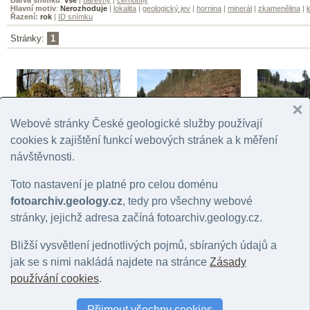
Hlavní motiv
:
Nerozhoduje
|
lokalita
|
geologický jev
|
hornina
|
minerál
|
zkamenělina
|
k
Řazení:
rok
|
ID snímku
Stránky:
1
Webové stránky České geologické služby používají
cookies k zajištění funkcí webových stránek a k měření
Skalní stěna u Klášterské
návštěvnosti.
Kamenec
Hejda
Lhoty
© Vítek, Jan | 2008
© Vítek, Jan | 
© Vítek, Jan | 2014
Toto nastavení je platné pro celou doménu
fotoarchiv.geology.cz
, tedy pro všechny webové
stránky, jejichž adresa začíná fotoarchiv.geology.cz.
Bližší vysvětlení jednotlivých pojmů, sbíraných údajů a
jak se s nimi nakládá najdete na stránce
Zásady
používání cookies
.
Hrušovany u Brna
Hrušovany u Brna
Přijmout všechny cookies