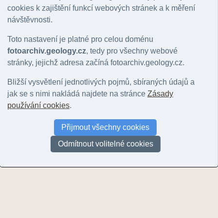
Hlavní motiv
:
Nerozhoduje
|
lokalita
|
geologický jev
|
hornina
|
minerál
|
zkamenělina
|
k
cookies k zajištění funkcí webových stránek a k měření
Řazení:
rok
|
ID snímku
návštěvnosti.
Stránky:
1
Toto nastavení je platné pro celou doménu
fotoarchiv.geology.cz
, tedy pro všechny webové
stránky, jejichž adresa začíná fotoarchiv.geology.cz.
Bližší vysvětlení jednotlivých pojmů, sbíraných údajů a
jak se s nimi nakládá najdete na stránce
Zásady
používání cookies
.
mrákotínská žula
Přijmout všechny cookies
© Rudolský, Jiří | 2004
Odmítnout volitelné cookies
Stránky:
1