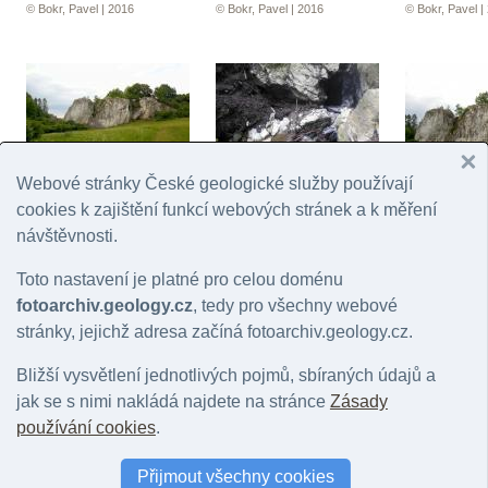
© Bokr, Pavel | 2016
© Bokr, Pavel | 2016
© Bokr, Pavel |
Webové stránky České geologické služby používají
Kolíbky
Rudické propadání
Kolíbky
cookies k zajištění funkcí webových stránek a k měření
© Bokr, Pavel | 2016
© Bokr, Pavel | 2016
© Bokr, Pavel |
návštěvnosti.
Toto nastavení je platné pro celou doménu
fotoarchiv.geology.cz
, tedy pro všechny webové
stránky, jejichž adresa začíná fotoarchiv.geology.cz.
Bližší vysvětlení jednotlivých pojmů, sbíraných údajů a
jak se s nimi nakládá najdete na stránce
Zásady
Rudice - Seč
používání cookies
.
© Bokr, Pavel | 2016
Vilémovické vápence
Přijmout všechny cookies
© Bokr, Pavel | 2016