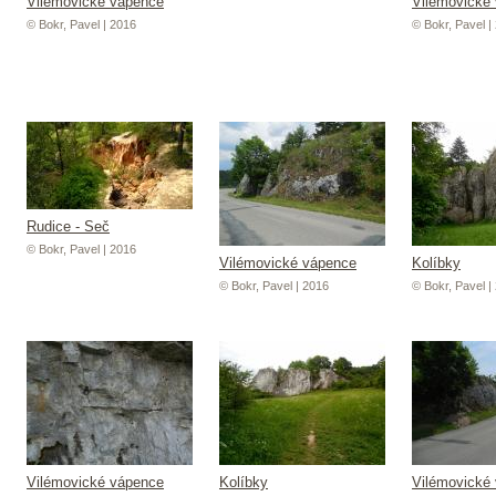
Vilémovické vápence
Vilémovické
© Bokr, Pavel | 2016
© Bokr, Pavel |
Rudice - Seč
© Bokr, Pavel | 2016
Vilémovické vápence
Kolíbky
© Bokr, Pavel | 2016
© Bokr, Pavel |
Vilémovické vápence
Kolíbky
Vilémovické