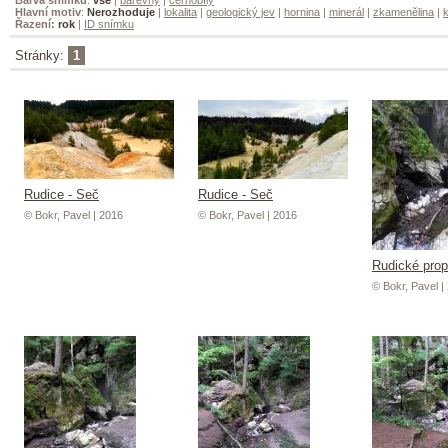
Hlavní motiv
:
Nerozhoduje
|
lokalita
|
geologický jev
|
hornina
|
minerál
|
zkamenělina
|
k
Řazení:
rok
|
ID snímku
Stránky:
1
Rudice - Seč
Rudice - Seč
© Bokr, Pavel | 2016
© Bokr, Pavel | 2016
Rudické pro
© Bokr, Pavel |