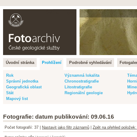
Čeština |
English
Úvodní stránka
Prohlížení
Podrobné vyhledávání
Fotogaler
Rok
Významná lokalita
Tém
Správní jednotka
Chronostratigrafie
Horn
Geografická oblast
Litostratigrafie
Mine
Stát
Regionální geologie
Hydr
Mapový list
Fotografie: datum publikování: 09.06.16
Počet fotografií: 37 |
Nastavit jako filtr záznamů
|
Zpět na přehled položek:
Barva snímku
:
vše
|
barevný
|
černobílý