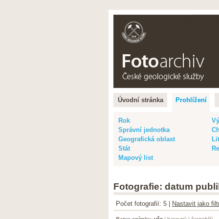
Čeština |
Eng
Úvodní stránka
Prohlížení
Rok
Vý
Správní jednotka
Ch
Geografická oblast
Li
Stát
Re
Mapový list
Fotografie: datum publi
Počet fotografií: 5 |
Nastavit jako fi
Barva snímku
:
vše
|
barevný
|
černobílý