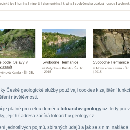
ogický jev
|
hornina
|
minerál
|
zkamenělina
|
krajina
|
společenská událost
|
osoba
|
technick
lé podél Oslavy v
Svobodné Heřmanice
Svobodné Heřmanice
vanech
© Motyčková Kamila - Šír Jiří,
© Motyčková Kamila - Šír J
| 2015
| 2015
yčková Kamila - Šír Jiří,
6
y České geologické služby používají cookies k zajištění funk
ěření návštěvnosti.
ní je platné pro celou doménu
fotoarchiv.geology.cz
, tedy pro
y, jejichž adresa začíná fotoarchiv.geology.cz.
lení jednotlivých pojmů, sbíraných údajů a jak se s nimi nakládá