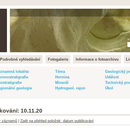
lish
V
Podrobné vyhledávání
Fotogalerie
Informace o fotoarchivu
Li
znamná lokalita
Téma
Geologický je
ronostratigrafie
Hornina
Událost
tostratigrafie
Minerál
Technický pr
gionální geologie
Hydrogeol. rajon
Úkol
kování: 10.11.20
ltr záznamů
|
Zpět na přehled položek: datum publikování