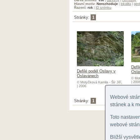
Hlavní motiv
:
Nerozhoduje
|
lokalita
|
geol
Řazení:
rok
|
ID snímku
Stránky:
1
Defi
Defilé podél Oslavy v
Osla
Oslavanech
© Mot
| 200
© Motyčková Kamila - Šír Jiří,
| 2006
Webové stránk
Stránky:
1
stránek a k m
Toto nastave
webové stránk
Bližší vysvět