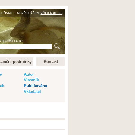
UŽIVATEL: NEPŘIHLÁŠEN [
PŘIHLÁSIT SE
]
YHLEDAT FOTO
cenční podmínky
Kontakt
v
Autor
Vlastník
vek
Publikováno
Vkladatel