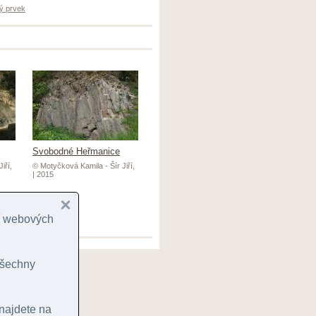
ý prvek
Svobodné Heřmanice
iří,
© Motyčková Kamila - Šír Jiří,
| 2015
cí webových
 všechny
 najdete na