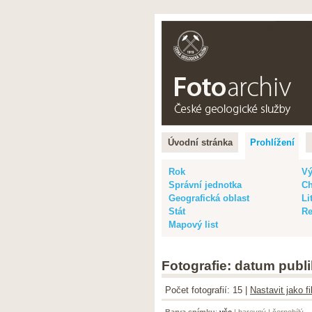
Čeština |
Eng
Úvodní stránka
Prohlížení
Rok
Vý
Správní jednotka
Ch
Geografická oblast
Li
Stát
Re
Mapový list
Fotografie: datum publi
Počet fotografií: 15 |
Nastavit jako f
Barva snímku
:
vše
|
barevný
|
černobílý