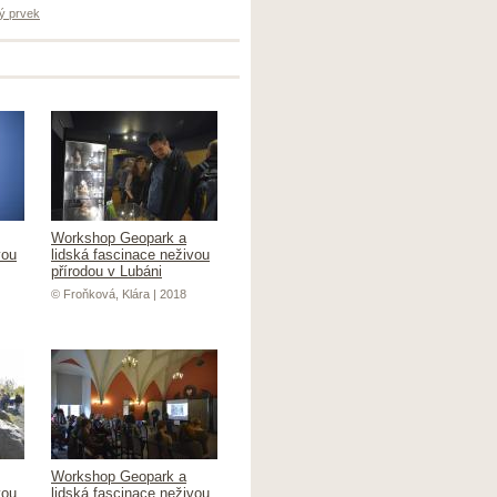
ý prvek
Workshop Geopark a
vou
lidská fascinace neživou
přírodou v Lubáni
© Froňková, Klára | 2018
Workshop Geopark a
vou
lidská fascinace neživou