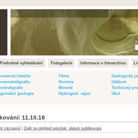
lish
V
Podrobné vyhledávání
Fotogalerie
Informace o fotoarchivu
Li
znamná lokalita
Téma
Geologický je
ronostratigrafie
Hornina
Událost
tostratigrafie
Minerál
Technický pr
gionální geologie
Hydrogeol. rajon
Úkol
kování: 11.10.18
iltr záznamů
|
Zpět na přehled položek: datum publikování