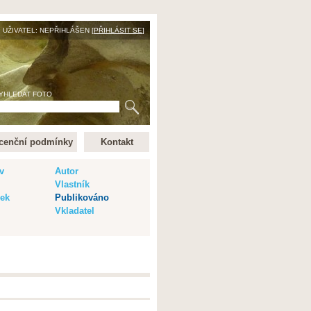
UŽIVATEL: NEPŘIHLÁŠEN [
PŘIHLÁSIT SE
]
YHLEDAT FOTO
cenční podmínky
Kontakt
v
Autor
Vlastník
vek
Publikováno
Vkladatel