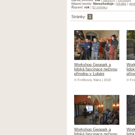
Hlavní motiv
:
Nerozhoduje
|
lokalita
|
geol
Řazení:
rok
|
ID snímku
Stránky:
1
Workshop Geopark a
Work
lidská fascinace neživou
lids
přírodou v Lubáni
přír
© Froňková, Klára | 2018
© Fro
Workshop Geopark a
Work
lidská fascinace neživou
lids