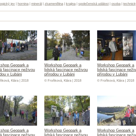
ogický jev
|
hornina
|
minerál
|
zkamenělina
|
krajina
|
společenská událost
|
osoba
|
technick
shop Geopark a
Workshop Geopark a
Workshop Geopark a
ká fascinace neživou
lidská fascinace neživou
lidská fascinace neži
odou v Lubáni
přírodou v Lubáni
přírodou v Lubáni
ňková, Klára | 2018
© Froňková, Klára | 2018
© Froňková, Klára | 2018
shop Geopark a
Workshop Geopark a
Workshop Geopark a
ká fascinace neživou
lidská fascinace neživou
lidská fascinace neži