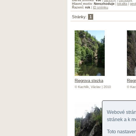
Hlavní motiv
:
Nerozhoduje
|
lokalita
|
geol
Řazení:
rok
|
ID snímku
Stránky:
1
Riegrova stezka
Rieg
© Kachlík, Václav | 2010
© Kach
Webové stránk
stránek a k m
Toto nastave