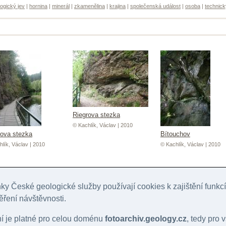
ogický jev
|
hornina
|
minerál
|
zkamenělina
|
krajina
|
společenská událost
|
osoba
|
technick
Riegrova stezka
© Kachlík, Václav | 2010
rova stezka
Bítouchov
lík, Václav | 2010
© Kachlík, Václav | 2010
y České geologické služby používají cookies k zajištění funk
ěření návštěvnosti.
ní je platné pro celou doménu
fotoarchiv.geology.cz
, tedy pro