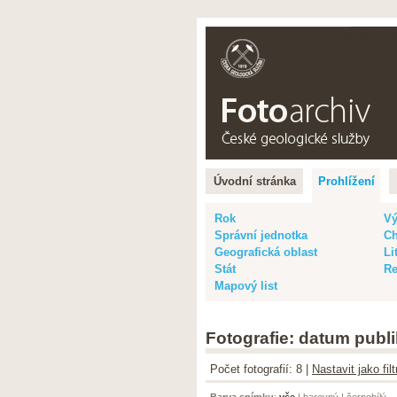
Čeština |
Eng
Úvodní stránka
Prohlížení
Rok
Vý
Správní jednotka
Ch
Geografická oblast
Li
Stát
Re
Mapový list
Fotografie: datum publi
Počet fotografií: 8 |
Nastavit jako fi
Barva snímku
:
vše
|
barevný
|
černobílý