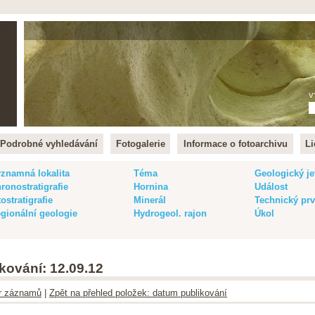
lish
V
Podrobné vyhledávání
Fotogalerie
Informace o fotoarchivu
Li
znamná lokalita
Téma
Geologický je
ronostratigrafie
Hornina
Událost
tostratigrafie
Minerál
Technický pr
gionální geologie
Hydrogeol. rajon
Úkol
kování: 12.09.12
ltr záznamů
|
Zpět na přehled položek: datum publikování