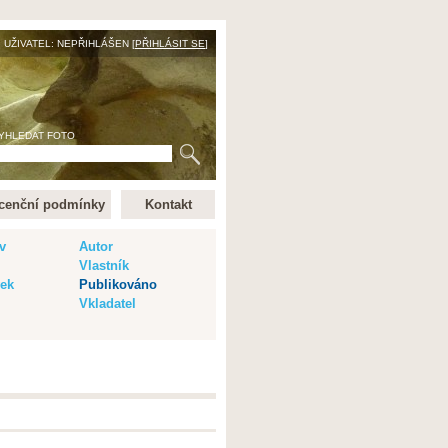
UŽIVATEL: NEPŘIHLÁŠEN [
PŘIHLÁSIT SE
]
YHLEDAT FOTO
cenční podmínky
Kontakt
v
Autor
Vlastník
vek
Publikováno
Vkladatel