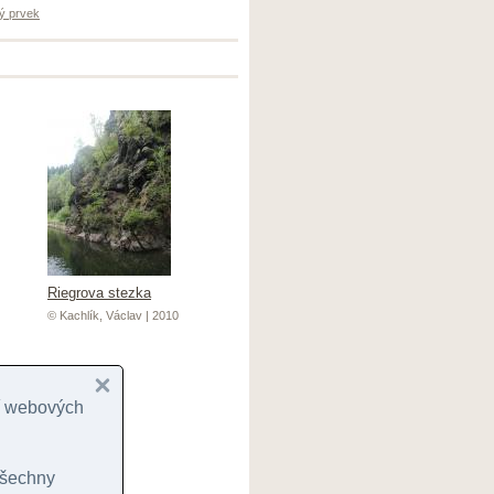
ý prvek
Riegrova stezka
© Kachlík, Václav | 2010
cí webových
 všechny