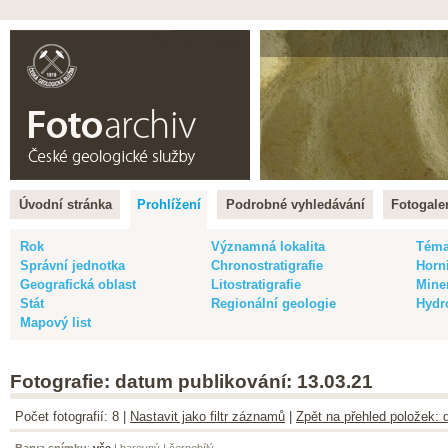
Čeština |
English
Úvodní stránka
Prohlížení
Podrobné vyhledávání
Fotogaler
Rok
Významná lokalita
Tém
Správní jednotka
Chronostratigrafie
Horn
Geografická oblast
Litostratigrafie
Mine
Stát
Regionální geologie
Hydr
Mapový list
Fotografie: datum publikování: 13.03.21
Počet fotografií: 8 |
Nastavit jako filtr záznamů
|
Zpět na přehled položek: 
Barva snímku
:
vše
|
barevný
|
černobílý