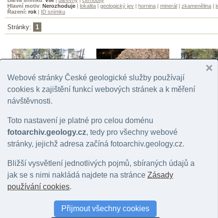
Hlavní motiv
:
Nerozhoduje
|
lokalita
|
geologický jev
|
hornina
|
minerál
|
zkamenělina
|
k
Řazení:
rok
|
ID snímku
Stránky:
1
Webové stránky České geologické služby používají
cookies k zajištění funkcí webových stránek a k měření
návštěvnosti.
Soseňský lom
Soseňský lom
Soseňský l
Toto nastavení je platné pro celou doménu
© Žáček, Vladimír | 2019
© Žáček, Vladimír | 2019
© Žáček, Vladim
fotoarchiv.geology.cz
, tedy pro všechny webové
stránky, jejichž adresa začíná fotoarchiv.geology.cz.
Bližší vysvětlení jednotlivých pojmů, sbíraných údajů a
jak se s nimi nakládá najdete na stránce
Zásady
používání cookies
.
Uranový důl Kosobody 1
Uranový důl Kosobody 1
Uranový důl
Přijmout všechny cookies
© Žáček, Vladimír | 2020
© Žáček, Vladimír | 2020
© Žáček, Vladim