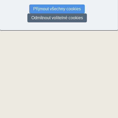
Bukovec
Přijmout všechny cookies
© Vajskebrová,
Odmítnout volitelné cookies
Stránky:
1