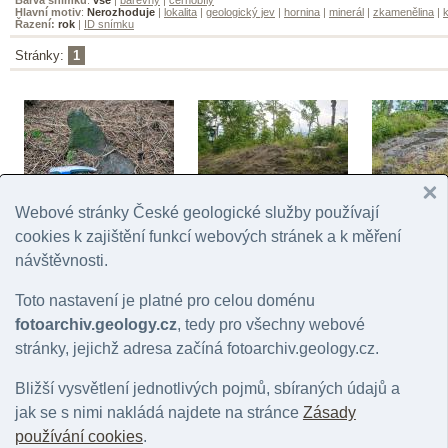
Hlavní motiv
:
Nerozhoduje
|
lokalita
|
geologický jev
|
hornina
|
minerál
|
zkamenělina
|
k
Řazení:
rok
|
ID snímku
Stránky:
1
Webové stránky České geologické služby používají
Vulkanity u Hruškových
Bukovec
Bukovec
skal
cookies k zajištění funkcí webových stránek a k měření
© Vajskebrová, Markéta | 2007
© Vajskebrová,
© Vajskebrová, Markéta | 2007
návštěvnosti.
Toto nastavení je platné pro celou doménu
fotoarchiv.geology.cz
, tedy pro všechny webové
stránky, jejichž adresa začíná fotoarchiv.geology.cz.
Vulkanity u Hruškových
Bližší vysvětlení jednotlivých pojmů, sbíraných údajů a
Bukovec
skal
jak se s nimi nakládá najdete na stránce
Zásady
© Vajskebrová, Markéta | 2022
© Vajskebrová, Markéta | 2022
používání cookies
.