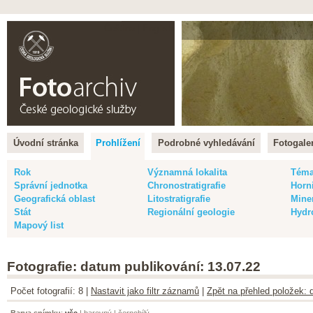
Čeština |
English
Úvodní stránka
Prohlížení
Podrobné vyhledávání
Fotogaler
Rok
Významná lokalita
Tém
Správní jednotka
Chronostratigrafie
Horn
Geografická oblast
Litostratigrafie
Mine
Stát
Regionální geologie
Hydr
Mapový list
Fotografie: datum publikování: 13.07.22
Počet fotografií: 8 |
Nastavit jako filtr záznamů
|
Zpět na přehled položek: 
Barva snímku
:
vše
|
barevný
|
černobílý