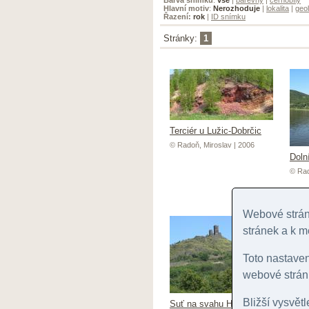
Hlavní motiv
:
Nerozhoduje
|
lokalita
|
geol
Řazení:
rok
|
ID snímku
Stránky:
1
Terciér u Lužic-Dobrčic
© Radoň, Miroslav | 2006
Doln
© Rad
Webové stránk
stránek a k m
Toto nastave
webové stránk
Bližší vysvět
Suť na svahu Hazmburku
Haz