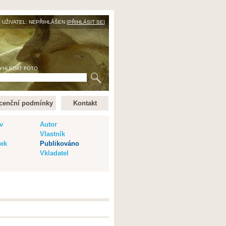
UŽIVATEL: NEPŘIHLÁŠEN [
PŘIHLÁSIT SE
]
YHLEDAT FOTO
cenční podmínky
Kontakt
v
Autor
Vlastník
vek
Publikováno
Vkladatel