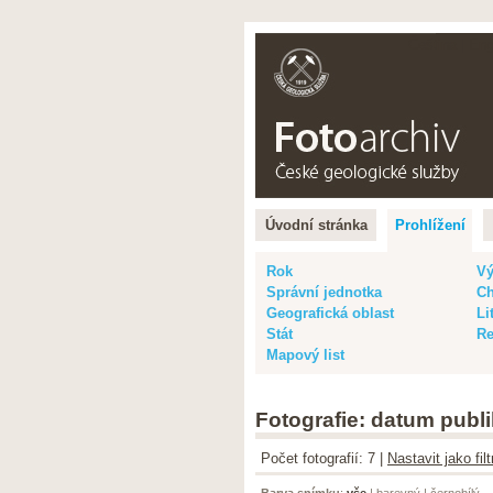
Čeština |
Eng
Úvodní stránka
Prohlížení
Rok
Vý
Správní jednotka
Ch
Geografická oblast
Li
Stát
Re
Mapový list
Fotografie: datum publi
Počet fotografií: 7 |
Nastavit jako fi
Barva snímku
:
vše
|
barevný
|
černobílý