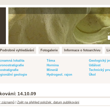
lish
V
Podrobné vyhledávání
Fotogalerie
Informace o fotoarchivu
Li
znamná lokalita
Téma
Geologický je
ronostratigrafie
Hornina
Událost
tostratigrafie
Minerál
Technický pr
gionální geologie
Hydrogeol. rajon
Úkol
kování: 14.10.09
ltr záznamů
|
Zpět na přehled položek: datum publikování