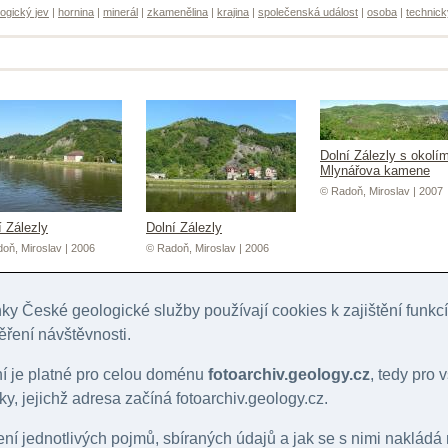
ogický jev
|
hornina
|
minerál
|
zkamenělina
|
krajina
|
společenská událost
|
osoba
|
technick
Dolní Zálezly s okolí
Mlynářova kamene
© Radoň, Miroslav | 2007
í Zálezly
Dolní Zálezly
oň, Miroslav | 2006
© Radoň, Miroslav | 2006
y České geologické služby používají cookies k zajištění funk
ěření návštěvnosti.
ní je platné pro celou doménu
fotoarchiv.geology.cz
, tedy pro
y, jejichž adresa začíná fotoarchiv.geology.cz.
lení jednotlivých pojmů, sbíraných údajů a jak se s nimi nakládá
mburk