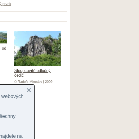
ý prvek
m od
Sloupcovitě odlučný
čedič
© Radoň, Miroslav | 2009
cí webových
 všechny
 najdete na