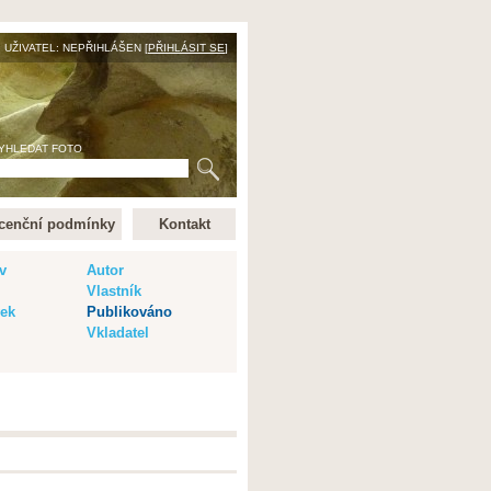
UŽIVATEL: NEPŘIHLÁŠEN [
PŘIHLÁSIT SE
]
YHLEDAT FOTO
cenční podmínky
Kontakt
v
Autor
Vlastník
vek
Publikováno
Vkladatel