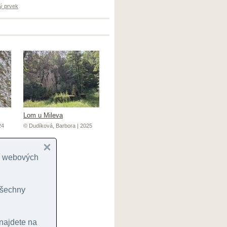
ý prvek
Lom u Mileva
24
© Dudíková, Barbora | 2025
cí webových
 všechny
 najdete na