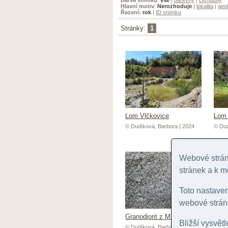
Hlavní motiv
:
Nerozhoduje
|
lokalita
|
geol
Řazení:
rok
|
ID snímku
Stránky:
1
Lom Vlčkovice
Lom 
© Dudíková, Barbora | 2024
© Dud
Webové stránk
stránek a k m
Toto nastave
webové stránk
Granodiorit z Mileva
Bližší vysvět
© Dudíková, Barbora | 2025