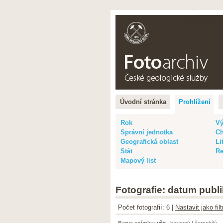
Čeština |
Eng
Úvodní stránka
Prohlížení
Rok
Vý
Správní jednotka
Ch
Geografická oblast
Li
Stát
Re
Mapový list
Fotografie: datum publi
Počet fotografií: 6 |
Nastavit jako fi
Barva snímku
:
vše
|
barevný
|
černobílý