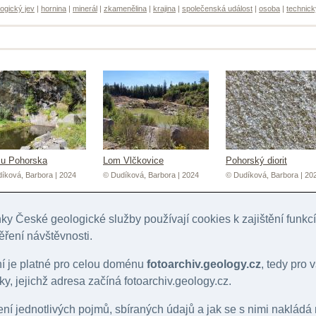
ogický jev
|
hornina
|
minerál
|
zkamenělina
|
krajina
|
společenská událost
|
osoba
|
technick
u Pohorska
Lom Vlčkovice
Pohorský diorit
íková, Barbora | 2024
© Dudíková, Barbora | 2024
© Dudíková, Barbora | 20
y České geologické služby používají cookies k zajištění funk
ěření návštěvnosti.
ní je platné pro celou doménu
fotoarchiv.geology.cz
, tedy pro
y, jejichž adresa začíná fotoarchiv.geology.cz.
lení jednotlivých pojmů, sbíraných údajů a jak se s nimi nakládá