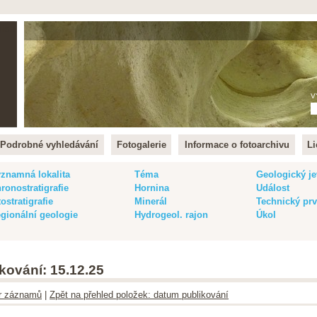
lish
V
Podrobné vyhledávání
Fotogalerie
Informace o fotoarchivu
Li
znamná lokalita
Téma
Geologický je
ronostratigrafie
Hornina
Událost
tostratigrafie
Minerál
Technický pr
gionální geologie
Hydrogeol. rajon
Úkol
kování: 15.12.25
ltr záznamů
|
Zpět na přehled položek: datum publikování