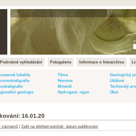
lish
V
Podrobné vyhledávání
Fotogalerie
Informace o fotoarchivu
Li
znamná lokalita
Téma
Geologický je
ronostratigrafie
Hornina
Událost
tostratigrafie
Minerál
Technický pr
gionální geologie
Hydrogeol. rajon
Úkol
kování: 16.01.20
ltr záznamů
|
Zpět na přehled položek: datum publikování