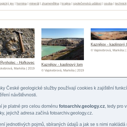
ogický jev
|
hornina
|
minerál
|
zkamenělina
|
krajina
|
společenská událost
|
osoba
|
technick
Kaznějov - kaolinový 
© Vajskebrová, Markéta |
Rynholec - Hořkovec
Kaznějov - kaolinový lom
skebrová, Markéta | 2019
© Vajskebrová, Markéta | 2019
y České geologické služby používají cookies k zajištění funk
ěření návštěvnosti.
ní je platné pro celou doménu
fotoarchiv.geology.cz
, tedy pro
Lom Rynholec - Hořk
y, jejichž adresa začíná fotoarchiv.geology.cz.
© Vajskebrová, Markéta |
Rynholec - Hořkovec
Kaznějov - kaolinový lom
skebrová, Markéta | 2019
© Vajskebrová, Markéta | 2019
lení jednotlivých pojmů, sbíraných údajů a jak se s nimi nakládá