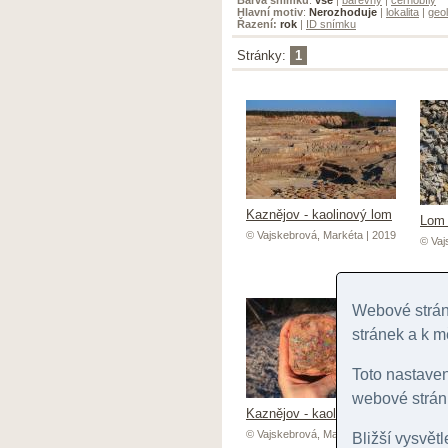
Hlavní motiv
:
Nerozhoduje
|
lokalita
|
geol
Řazení:
rok
|
ID snímku
Stránky:
1
Kaznějov - kaolinový lom
Lom 
© Vajskebrová, Markéta | 2019
© Vaj
Webové stránk
stránek a k m
Toto nastave
webové stránk
Lom 
Kaznějov - kaolinový lom
© Vaj
© Vajskebrová, Markéta | 2019
Bližší vysvět