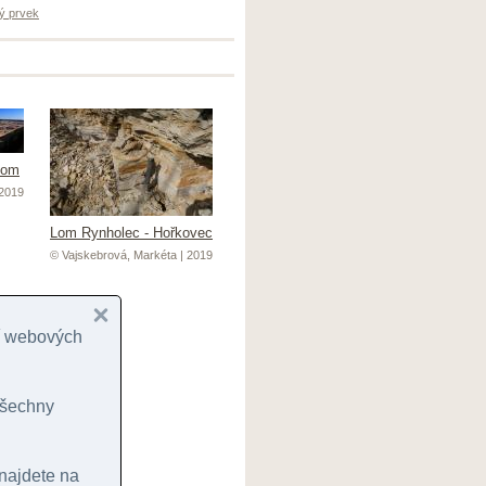
ý prvek
lom
 2019
Lom Rynholec - Hořkovec
© Vajskebrová, Markéta | 2019
cí webových
 všechny
ovec
 2019
 najdete na