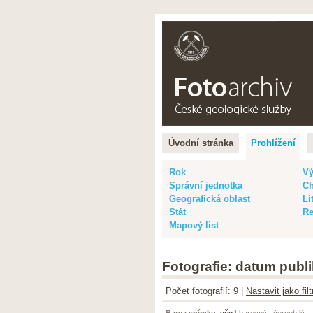
Čeština |
Eng
Úvodní stránka
Prohlížení
Rok
Vý
Správní jednotka
Ch
Geografická oblast
Li
Stát
Re
Mapový list
Fotografie: datum publi
Počet fotografií: 9 |
Nastavit jako fi
Barva snímku
:
vše
|
barevný
|
černobílý