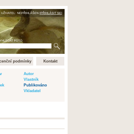
UŽIVATEL: NEPŘIHLÁŠEN [
PŘIHLÁSIT SE
]
YHLEDAT FOTO
cenční podmínky
Kontakt
v
Autor
Vlastník
vek
Publikováno
Vkladatel