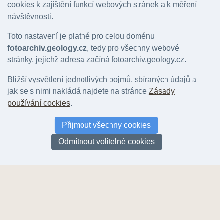
cookies k zajištění funkcí webových stránek a k měření
Hlavní motiv
:
Nerozhoduje
|
lokalita
|
geologický jev
|
hornina
|
minerál
|
zkamenělina
|
k
Řazení:
rok
|
ID snímku
návštěvnosti.
Stránky:
1
Toto nastavení je platné pro celou doménu
fotoarchiv.geology.cz
, tedy pro všechny webové
stránky, jejichž adresa začíná fotoarchiv.geology.cz.
Bližší vysvětlení jednotlivých pojmů, sbíraných údajů a
jak se s nimi nakládá najdete na stránce
Zásady
používání cookies
.
Malenovický kotel
Přijmout všechny cookies
© Maceček, Lukáš | 2017
Odmítnout volitelné cookies
Stránky:
1