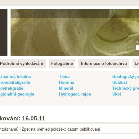
lish
V
Podrobné vyhledávání
Fotogalerie
Informace o fotoarchivu
Li
znamná lokalita
Téma
Geologický je
ronostratigrafie
Hornina
Událost
tostratigrafie
Minerál
Technický pr
gionální geologie
Hydrogeol. rajon
Úkol
kování: 16.05.11
ltr záznamů
|
Zpět na přehled položek: datum publikování