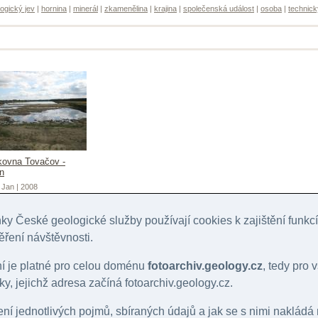
ogický jev
|
hornina
|
minerál
|
zkamenělina
|
krajina
|
společenská událost
|
osoba
|
technick
kovna Tovačov -
n
, Jan | 2008
y České geologické služby používají cookies k zajištění funk
ěření návštěvnosti.
ní je platné pro celou doménu
fotoarchiv.geology.cz
, tedy pro
y, jejichž adresa začíná fotoarchiv.geology.cz.
lení jednotlivých pojmů, sbíraných údajů a jak se s nimi nakládá