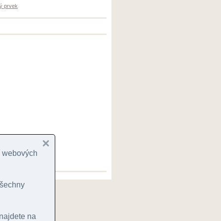
ý prvek
cí webových
 všechny
 najdete na