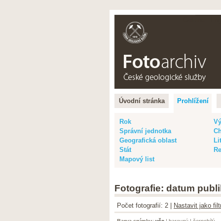
Čeština |
Eng
Úvodní stránka
Prohlížení
Rok
Vý
Správní jednotka
Ch
Geografická oblast
Li
Stát
Re
Mapový list
Fotografie: datum publi
Počet fotografií: 2 |
Nastavit jako fi
Barva snímku
:
vše
|
barevný
|
černobílý