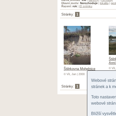
Hlavní motiv
:
Nerozhoduje
|
lokalita
|
geol
Řazení:
rok
|
ID snímku
Stránky:
1
Štěr
Anní
© Vít
Štěrkovna Mohelnice
© Vít, Jan | 2000
Webové stránk
Stránky:
1
stránek a k m
Toto nastave
webové stránk
Bližší vysvět