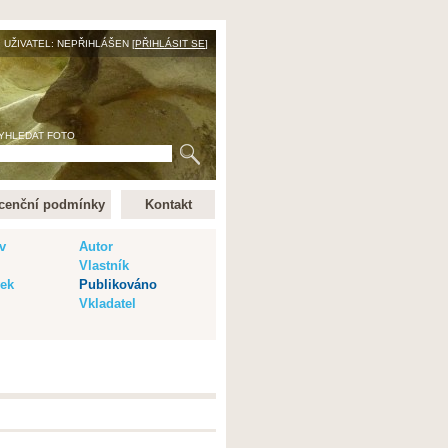
UŽIVATEL: NEPŘIHLÁŠEN [
PŘIHLÁSIT SE
]
YHLEDAT FOTO
cenční podmínky
Kontakt
v
Autor
Vlastník
vek
Publikováno
Vkladatel