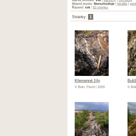
Hlavní motiv
:
Nerozhoduje
|
lokalita
|
geol
Řazení:
rok
|
ID snímku
Stránky:
1
Křemenné žíly
Buli
© Bokr, Pavel | 2009
© Bok