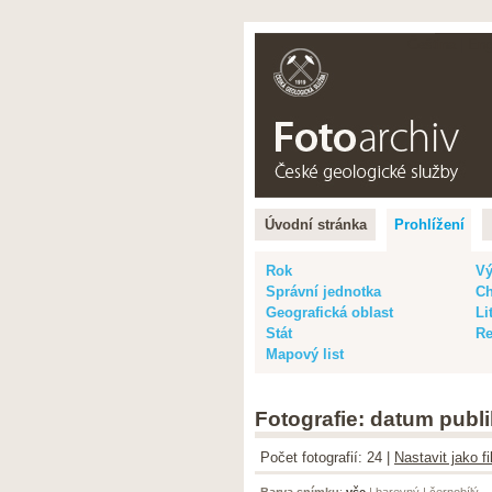
Čeština |
Eng
Úvodní stránka
Prohlížení
Rok
Vý
Správní jednotka
Ch
Geografická oblast
Li
Stát
Re
Mapový list
Fotografie: datum publi
Počet fotografií: 24 |
Nastavit jako f
Barva snímku
:
vše
|
barevný
|
černobílý