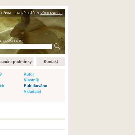
UŽIVATEL: NEPŘIHLÁŠEN [
PŘIHLÁSIT SE
]
YHLEDAT FOTO
cenční podmínky
Kontakt
v
Autor
Vlastník
vek
Publikováno
Vkladatel