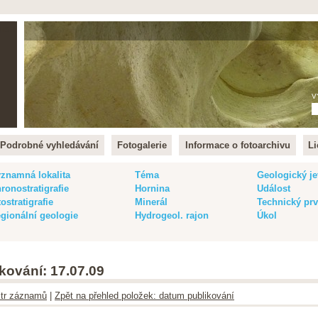
lish
V
Podrobné vyhledávání
Fotogalerie
Informace o fotoarchivu
Li
znamná lokalita
Téma
Geologický je
ronostratigrafie
Hornina
Událost
tostratigrafie
Minerál
Technický pr
gionální geologie
Hydrogeol. rajon
Úkol
kování: 17.07.09
iltr záznamů
|
Zpět na přehled položek: datum publikování