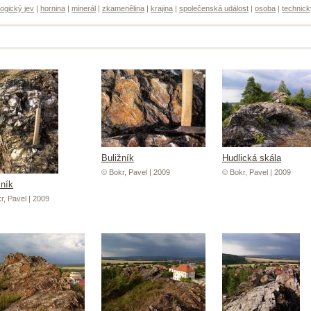
ogický jev
|
hornina
|
minerál
|
zkamenělina
|
krajina
|
společenská událost
|
osoba
|
technick
Buližník
Hudlická skála
© Bokr, Pavel | 2009
© Bokr, Pavel | 2009
žník
r, Pavel | 2009