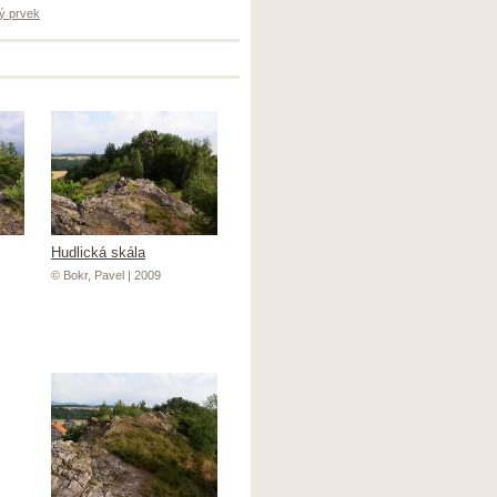
ý prvek
Hudlická skála
© Bokr, Pavel | 2009