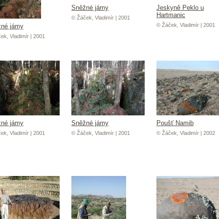
Sněžné jámy
Jeskyně Peklo u
Hartmanic
© Žáček, Vladimír | 2001
© Žáček, Vladimír | 2001
né jámy
ek, Vladimír | 2001
né jámy
Sněžné jámy
Poušť Namib
ek, Vladimír | 2001
© Žáček, Vladimír | 2001
© Žáček, Vladimír | 2002