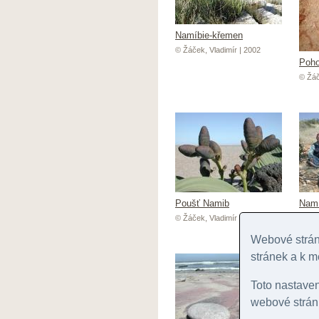
Namíbie-křemen
© Žáček, Vladimír | 2002
Poho
© Žáč
Poušť Namib
Namí
© Žáček, Vladimír | 2002
© Žáč
Webové stránk
stránek a k m
Toto nastave
webové stránk