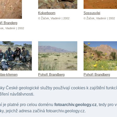
Kokerboom
Sossusvlei
© Žáček, Vladimír | 2002
© Žáček, Vladimír | 2002
ří Branderg
ek, Vladimír | 2002
bie-křemen
Pohoří Brandberg
Pohoří Brandberg
ek, Vladimír | 2002
© Žáček, Vladimír | 2002
© Žáček, Vladimír | 2002
y České geologické služby používají cookies k zajištění funk
ěření návštěvnosti.
ní je platné pro celou doménu
fotoarchiv.geology.cz
, tedy pro
y, jejichž adresa začíná fotoarchiv.geology.cz.