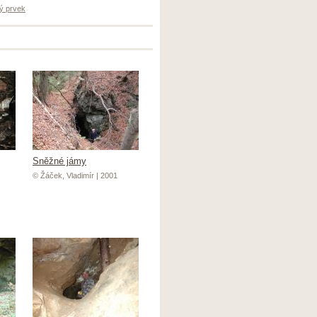
ý prvek
Sněžné jámy
© Žáček, Vladimír | 2001