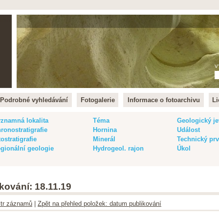
lish
V
Podrobné vyhledávání
Fotogalerie
Informace o fotoarchivu
Li
znamná lokalita
Téma
Geologický je
ronostratigrafie
Hornina
Událost
tostratigrafie
Minerál
Technický pr
gionální geologie
Hydrogeol. rajon
Úkol
kování: 18.11.19
iltr záznamů
|
Zpět na přehled položek: datum publikování