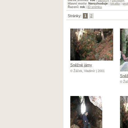
Hlavní motiv
:
Nerozhoduje
|
lokalita
|
geol
Řazení:
rok
|
ID snímku
Stránky:
1
2
Sněžné jámy
© Žáček, Vladimír | 2001
Sněž
© Žáč