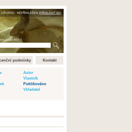
UŽIVATEL: NEPŘIHLÁŠEN [
PŘIHLÁSIT SE
]
YHLEDAT FOTO
cenční podmínky
Kontakt
v
Autor
Vlastník
vek
Publikováno
Vkladatel