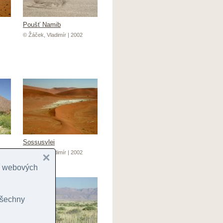
Poušť Namib
© Žáček, Vladimír | 2002
Sossusvlei
© Žáček, Vladimír | 2002
cí webových
 všechny