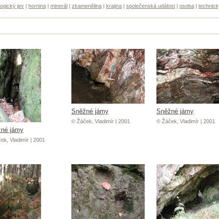
ogický jev
|
hornina
|
minerál
|
zkamenělina
|
krajina
|
společenská událost
|
osoba
|
technick
Sněžné jámy
Sněžné jámy
© Žáček, Vladimír | 2001
© Žáček, Vladimír | 2001
né jámy
ek, Vladimír | 2001