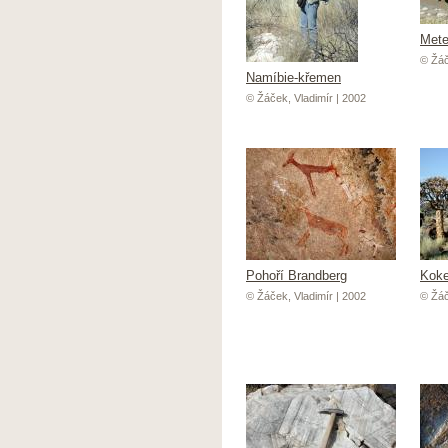
Mete
© Žáč
Namíbie-křemen
© Žáček, Vladimír | 2002
Pohoří Brandberg
Kok
© Žáček, Vladimír | 2002
© Žáč