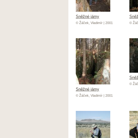
Sněžné jámy
Sněž
© Žáček, Vladimír | 2001
© Žáč
Sněž
© Žáč
Sněžné jámy
© Žáček, Vladimír | 2001