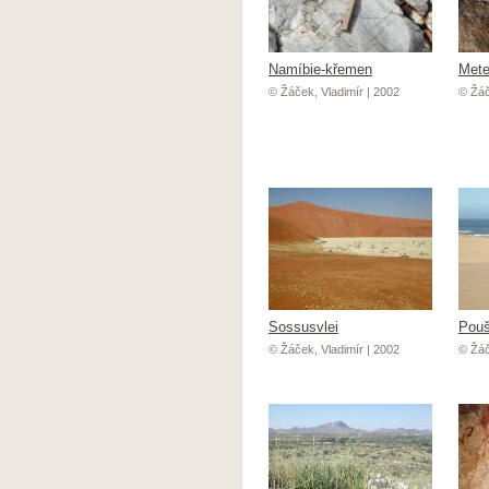
Namíbie-křemen
Mete
© Žáček, Vladimír | 2002
© Žáč
Sossusvlei
Pouš
© Žáček, Vladimír | 2002
© Žáč