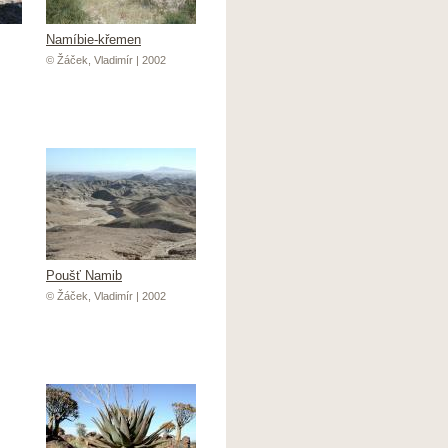
Namíbie-křemen
© Žáček, Vladimír | 2002
Poušť Namib
© Žáček, Vladimír | 2002