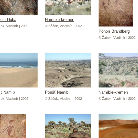
orit Hoba
Namíbie-křemen
ek, Vladimír | 2002
© Žáček, Vladimír | 2002
Pohoří Brandberg
© Žáček, Vladimír | 2002
ť Namib
Poušť Namib
Namíbie-křemen
ek, Vladimír | 2002
© Žáček, Vladimír | 2002
© Žáček, Vladimír | 2002