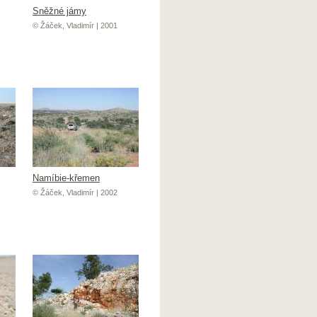
Sněžné jámy
© Žáček, Vladimír | 2001
Namíbie-křemen
© Žáček, Vladimír | 2002