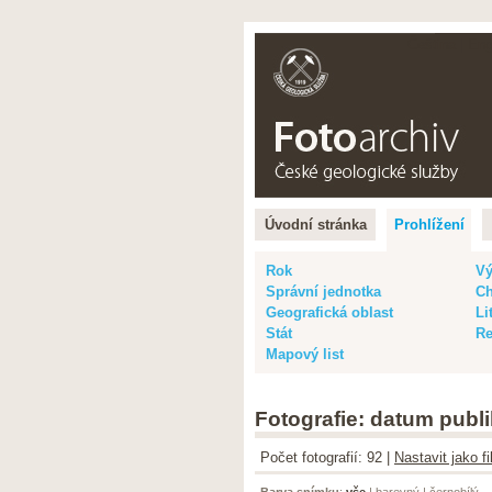
Čeština |
Eng
Úvodní stránka
Prohlížení
Rok
Vý
Správní jednotka
Ch
Geografická oblast
Li
Stát
Re
Mapový list
Fotografie: datum publi
Počet fotografií: 92 |
Nastavit jako f
Barva snímku
:
vše
|
barevný
|
černobílý