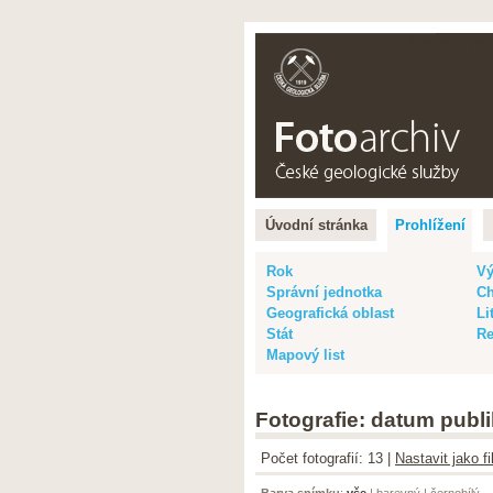
Čeština |
Eng
Úvodní stránka
Prohlížení
Rok
Vý
Správní jednotka
Ch
Geografická oblast
Li
Stát
Re
Mapový list
Fotografie: datum publi
Počet fotografií: 13 |
Nastavit jako f
Barva snímku
:
vše
|
barevný
|
černobílý