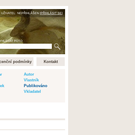
UŽIVATEL: NEPŘIHLÁŠEN [
PŘIHLÁSIT SE
]
YHLEDAT FOTO
cenční podmínky
Kontakt
v
Autor
Vlastník
vek
Publikováno
Vkladatel