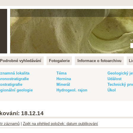
lish
V
Podrobné vyhledávání
Fotogalerie
Informace o fotoarchivu
Li
znamná lokalita
Téma
Geologický je
ronostratigrafie
Hornina
Událost
tostratigrafie
Minerál
Technický pr
gionální geologie
Hydrogeol. rajon
Úkol
kování: 18.12.14
iltr záznamů
|
Zpět na přehled položek: datum publikování