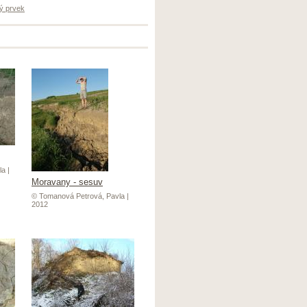
ý prvek
a |
Moravany - sesuv
© Tomanová Petrová, Pavla |
2012