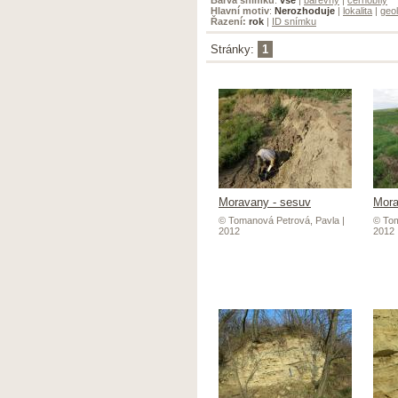
Hlavní motiv
:
Nerozhoduje
|
lokalita
|
geol
Řazení:
rok
|
ID snímku
Stránky:
1
Moravany - sesuv
Mora
© Tomanová Petrová, Pavla |
© Tom
2012
2012