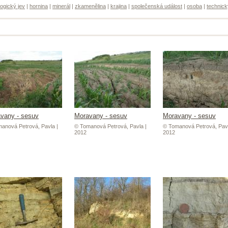
ogický jev
|
hornina
|
minerál
|
zkamenělina
|
krajina
|
společenská událost
|
osoba
|
technick
vany - sesuv
Moravany - sesuv
Moravany - sesuv
anová Petrová, Pavla |
© Tomanová Petrová, Pavla |
© Tomanová Petrová, Pavl
2012
2012