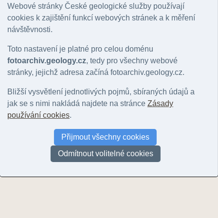
Webové stránky České geologické služby používají
Hlavní motiv
:
Nerozhoduje
|
lokalita
|
geologický jev
|
hornina
|
minerál
|
zkamenělina
|
k
Řazení:
rok
|
ID snímku
cookies k zajištění funkcí webových stránek a k měření
Stránky:
1
návštěvnosti.
Toto nastavení je platné pro celou doménu
fotoarchiv.geology.cz
, tedy pro všechny webové
stránky, jejichž adresa začíná fotoarchiv.geology.cz.
Bližší vysvětlení jednotlivých pojmů, sbíraných údajů a
jak se s nimi nakládá najdete na stránce
Zásady
Rohožník
Rohožník
používání cookies
.
© Březina, Jakub | 2008
© Březina, Jak
Rohožník
Přijmout všechny cookies
© Březina, Jakub | 2008
Odmítnout volitelné cookies
Stránky:
1