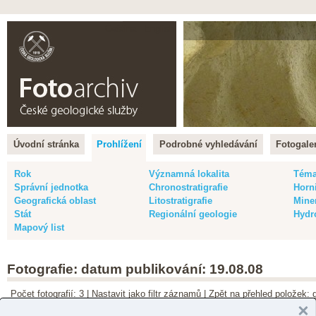
Čeština |
English
Úvodní stránka
Prohlížení
Podrobné vyhledávání
Fotogaler
Rok
Významná lokalita
Tém
Správní jednotka
Chronostratigrafie
Horn
Geografická oblast
Litostratigrafie
Mine
Stát
Regionální geologie
Hydr
Mapový list
Fotografie: datum publikování: 19.08.08
Počet fotografií: 3 |
Nastavit jako filtr záznamů
|
Zpět na přehled položek: 
Barva snímku
:
vše
|
barevný
|
černobílý