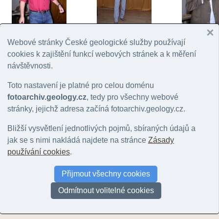
3. Sjezd České
3. Sjezd České
3. Sjezd Če
Webové stránky České geologické služby používají
geologické společnosti
geologické společnosti
geologické s
cookies k zajištění funkcí webových stránek a k měření
© Bokr, Pavel | 2007
© Bokr, Pavel | 2007
© Bokr, Pavel |
návštěvnosti.
Toto nastavení je platné pro celou doménu
fotoarchiv.geology.cz
, tedy pro všechny webové
stránky, jejichž adresa začíná fotoarchiv.geology.cz.
Bližší vysvětlení jednotlivých pojmů, sbíraných údajů a
jak se s nimi nakládá najdete na stránce
Zásady
3. Sjezd České
3. Sjezd České
geologické společnosti
geologické společnosti
používání cookies
.
© Bokr, Pavel | 2007
© Bokr, Pavel | 2007
3. Sjezd Če
geologické s
Přijmout všechny cookies
© Bokr, Pavel |
Odmítnout volitelné cookies
Stránky:
1