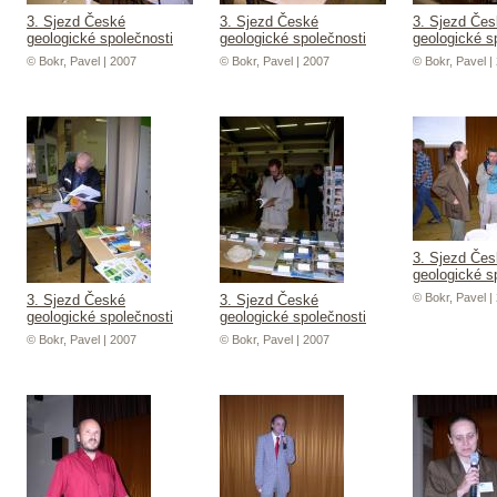
3. Sjezd České
3. Sjezd České
3. Sjezd Če
geologické společnosti
geologické společnosti
geologické s
© Bokr, Pavel | 2007
© Bokr, Pavel | 2007
© Bokr, Pavel |
3. Sjezd Če
geologické s
© Bokr, Pavel |
3. Sjezd České
3. Sjezd České
geologické společnosti
geologické společnosti
© Bokr, Pavel | 2007
© Bokr, Pavel | 2007