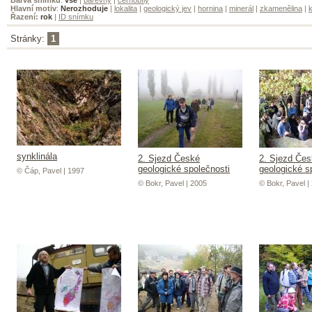
Hlavní motiv
:
Nerozhoduje
|
lokalita
|
geologický jev
|
hornina
|
minerál
|
zkamenělina
|
k
Řazení:
rok
|
ID snímku
Stránky:
1
synklinála
2. Sjezd České
2. Sjezd Če
geologické společnosti
geologické s
© Čáp, Pavel | 1997
© Bokr, Pavel | 2005
© Bokr, Pavel |