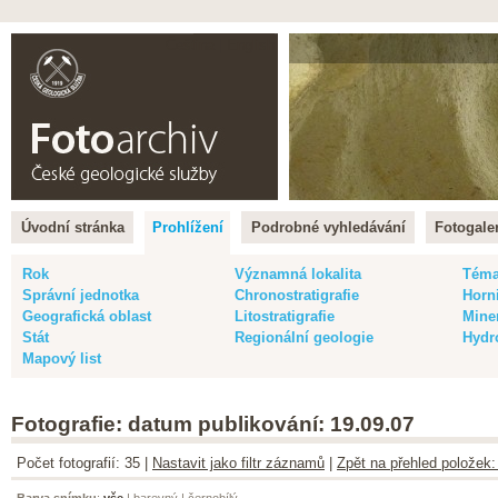
Čeština |
English
Úvodní stránka
Prohlížení
Podrobné vyhledávání
Fotogaler
Rok
Významná lokalita
Tém
Správní jednotka
Chronostratigrafie
Horn
Geografická oblast
Litostratigrafie
Mine
Stát
Regionální geologie
Hydr
Mapový list
Fotografie: datum publikování: 19.09.07
Počet fotografií: 35 |
Nastavit jako filtr záznamů
|
Zpět na přehled položek:
Barva snímku
:
vše
|
barevný
|
černobílý