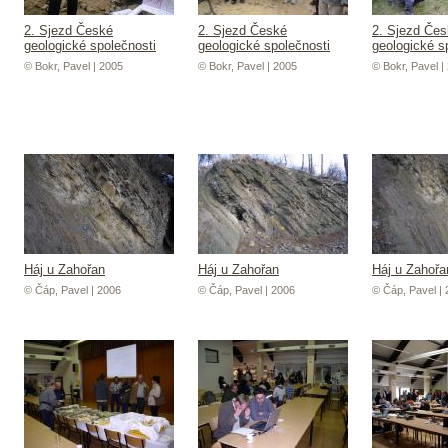
2. Sjezd České
2. Sjezd České
2. Sjezd Če
geologické společnosti
geologické společnosti
geologické s
© Bokr, Pavel | 2005
© Bokr, Pavel | 2005
© Bokr, Pavel |
Háj u Zahořan
Háj u Zahořan
Háj u Zahořa
© Čáp, Pavel | 2006
© Čáp, Pavel | 2006
© Čáp, Pavel |