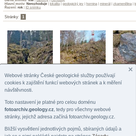
Hlavní motiv
:
Nerozhoduje
|
lokalita
|
geologický jev
|
hornina
|
minerál
|
zkamenělina
|
k
Řazení:
rok
|
ID snímku
Stránky:
1
Mnichovské hadce
Tisovský vrch
Mnichovské 
Webové stránky České geologické služby používají
© Vajskebrová, Markéta | 2025
© Vajskebrová, Markéta | 2025
© Vajskebrová,
cookies k zajištění funkcí webových stránek a k měření
návštěvnosti.
Toto nastavení je platné pro celou doménu
fotoarchiv.geology.cz
, tedy pro všechny webové
stránky, jejichž adresa začíná fotoarchiv.geology.cz.
Bližší vysvětlení jednotlivých pojmů, sbíraných údajů a