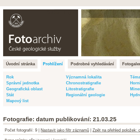
Čeština |
English
Úvodní stránka
Prohlížení
Podrobné vyhledávání
Fotogaler
Rok
Významná lokalita
Tém
Správní jednotka
Chronostratigrafie
Horn
Geografická oblast
Litostratigrafie
Mine
Stát
Regionální geologie
Hydr
Mapový list
Fotografie: datum publikování: 21.03.25
Počet fotografií: 9 |
Nastavit jako filtr záznamů
|
Zpět na přehled položek: 
Barva snímku
:
vše
|
barevný
|
černobílý