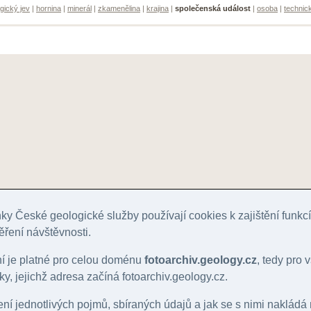
gický jev
|
hornina
|
minerál
|
zkamenělina
|
krajina
|
společenská událost
|
osoba
|
technic
y České geologické služby používají cookies k zajištění funk
ěření návštěvnosti.
ní je platné pro celou doménu
fotoarchiv.geology.cz
, tedy pro
y, jejichž adresa začíná fotoarchiv.geology.cz.
lení jednotlivých pojmů, sbíraných údajů a jak se s nimi nakládá