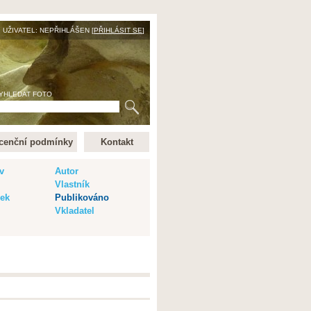
UŽIVATEL: NEPŘIHLÁŠEN [
PŘIHLÁSIT SE
]
YHLEDAT FOTO
cenční podmínky
Kontakt
v
Autor
Vlastník
vek
Publikováno
Vkladatel