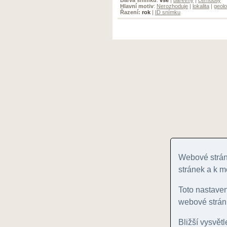
Hlavní motiv
:
Nerozhoduje
|
lokalita
|
geolo
Řazení:
rok
|
ID snímku
Webové stránk
stránek a k m
Toto nastave
webové stránk
Bližší vysvět