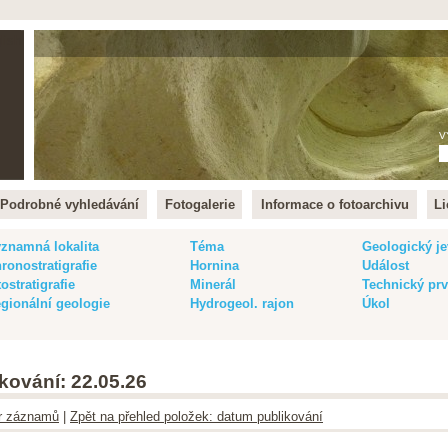
lish
V
Podrobné vyhledávání
Fotogalerie
Informace o fotoarchivu
Li
znamná lokalita
Téma
Geologický je
ronostratigrafie
Hornina
Událost
tostratigrafie
Minerál
Technický pr
gionální geologie
Hydrogeol. rajon
Úkol
kování: 22.05.26
ltr záznamů
|
Zpět na přehled položek: datum publikování