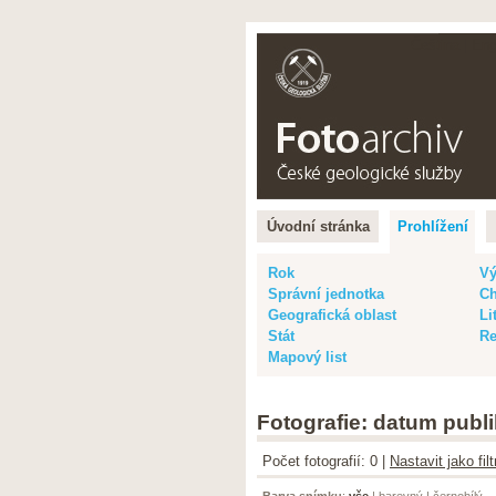
Čeština |
Eng
Úvodní stránka
Prohlížení
Rok
Vý
Správní jednotka
Ch
Geografická oblast
Li
Stát
Re
Mapový list
Fotografie: datum publi
Počet fotografií: 0 |
Nastavit jako fi
Barva snímku
:
vše
|
barevný
|
černobílý