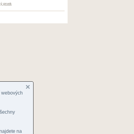
ký prvek
cí webových
 všechny
 najdete na