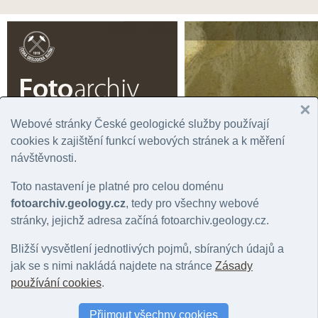
Čeština |
English
Webové stránky České geologické služby používají
cookies k zajištění funkcí webových stránek a k měření
Úvodní stránka
Prohlížení
Podrobné vyhledávání
Fotogaler
návštěvnosti.
Rok
Významná lokalita
Tém
Toto nastavení je platné pro celou doménu
Správní jednotka
Chronostratigrafie
Horn
Geografická oblast
Litostratigrafie
Mine
fotoarchiv.geology.cz
, tedy pro všechny webové
Stát
Regionální geologie
Hydr
stránky, jejichž adresa začíná fotoarchiv.geology.cz.
Mapový list
Bližší vysvětlení jednotlivých pojmů, sbíraných údajů a
jak se s nimi nakládá najdete na stránce
Zásady
Fotografie: datum publikování: 22.05.26
používání cookies
.
Počet fotografií: 0 |
Nastavit jako filtr záznamů
|
Zpět na přehled položek: 
Přijmout všechny cookies
Barva snímku
:
vše
|
barevný
|
černobílý