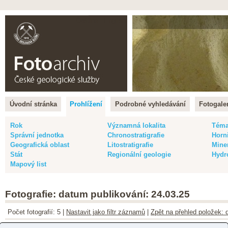
Čeština |
English
Úvodní stránka
Prohlížení
Podrobné vyhledávání
Fotogaler
Rok
Významná lokalita
Tém
Správní jednotka
Chronostratigrafie
Horn
Geografická oblast
Litostratigrafie
Mine
Stát
Regionální geologie
Hydr
Mapový list
Fotografie: datum publikování: 24.03.25
Počet fotografií: 5 |
Nastavit jako filtr záznamů
|
Zpět na přehled položek: 
Barva snímku
:
vše
|
barevný
|
černobílý