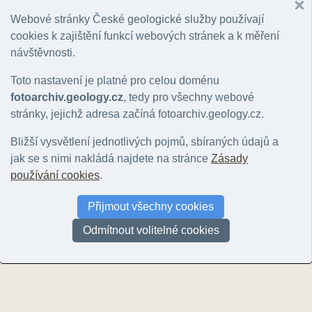
Hlavní motiv
:
Nerozhoduje
|
lokalita
|
geologický jev
|
hornina
|
minerál
|
zkamenělina
|
k
Řazení:
rok
|
ID snímku
Webové stránky České geologické služby používají
cookies k zajištění funkcí webových stránek a k měření
Stránky:
1
návštěvnosti.
Toto nastavení je platné pro celou doménu
fotoarchiv.geology.cz
, tedy pro všechny webové
stránky, jejichž adresa začíná fotoarchiv.geology.cz.
Bližší vysvětlení jednotlivých pojmů, sbíraných údajů a
jak se s nimi nakládá najdete na stránce
Zásady
používání cookies
.
Otročínská kyselka
Otročínská kyselka
Homolka u B
Teplou
© Vajskebrová, Markéta | 2025
© Vajskebrová, Markéta | 2025
Přijmout všechny cookies
© Vajskebrová,
Odmítnout volitelné cookies
Stránky:
1