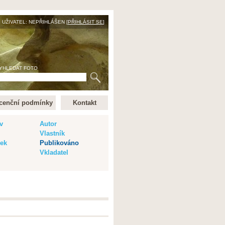
UŽIVATEL: NEPŘIHLÁŠEN [
PŘIHLÁSIT SE
]
YHLEDAT FOTO
cenční podmínky
Kontakt
v
Autor
Vlastník
vek
Publikováno
Vkladatel