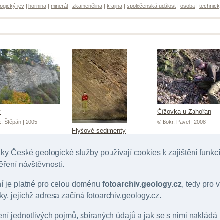
ogický jev
|
hornina
|
minerál
|
zkamenělina
|
krajina
|
společenská událost
|
osoba
|
technick
y
Čížovka u Zahořan
, Štěpán | 2005
© Bokr, Pavel | 2008
Flyšové sedimenty
© Bokr, Pavel | 2008
y České geologické služby používají cookies k zajištění funk
ěření návštěvnosti.
ní je platné pro celou doménu
fotoarchiv.geology.cz
, tedy pro
y, jejichž adresa začíná fotoarchiv.geology.cz.
lení jednotlivých pojmů, sbíraných údajů a jak se s nimi nakládá