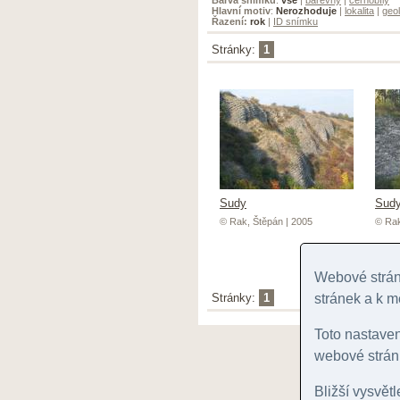
Hlavní motiv
:
Nerozhoduje
|
lokalita
|
geol
Řazení:
rok
|
ID snímku
Stránky:
1
Sudy
Sud
© Rak, Štěpán | 2005
© Rak
Webové stránk
Stránky:
1
stránek a k m
Toto nastave
webové stránk
Bližší vysvět