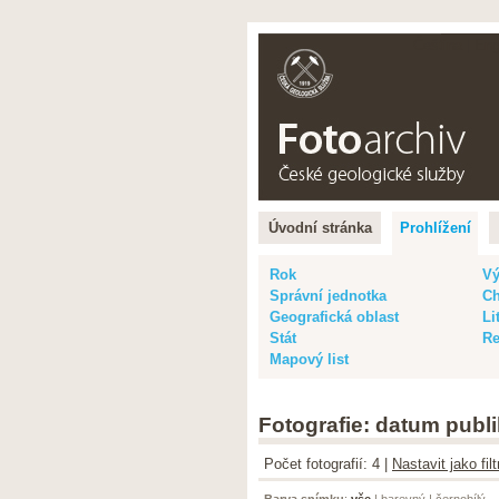
Čeština |
Eng
Úvodní stránka
Prohlížení
Rok
Vý
Správní jednotka
Ch
Geografická oblast
Li
Stát
Re
Mapový list
Fotografie: datum publi
Počet fotografií: 4 |
Nastavit jako fi
Barva snímku
:
vše
|
barevný
|
černobílý