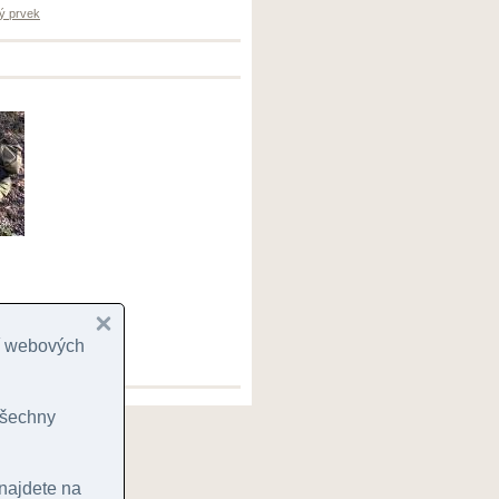
ý prvek
cí webových
 všechny
 najdete na