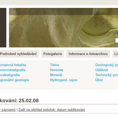
lish
V
Podrobné vyhledávání
Fotogalerie
Informace o fotoarchivu
Li
znamná lokalita
Téma
Geologický je
ronostratigrafie
Hornina
Událost
tostratigrafie
Minerál
Technický pr
gionální geologie
Hydrogeol. rajon
Úkol
kování: 25.02.08
ltr záznamů
|
Zpět na přehled položek: datum publikování