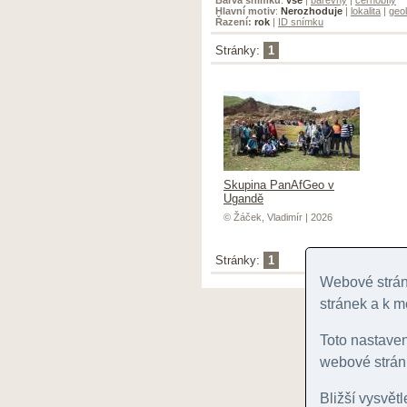
Hlavní motiv
:
Nerozhoduje
|
lokalita
|
geol
Řazení:
rok
|
ID snímku
Stránky:
1
Skupina PanAfGeo v
Ugandě
© Žáček, Vladimír | 2026
Stránky:
1
Webové stránk
stránek a k m
Toto nastave
webové stránk
Bližší vysvět