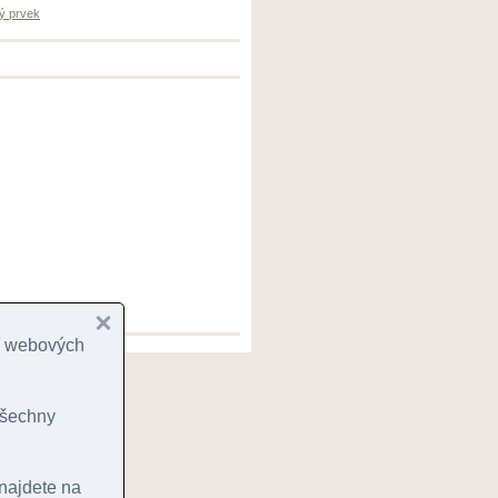
ý prvek
cí webových
 všechny
 najdete na