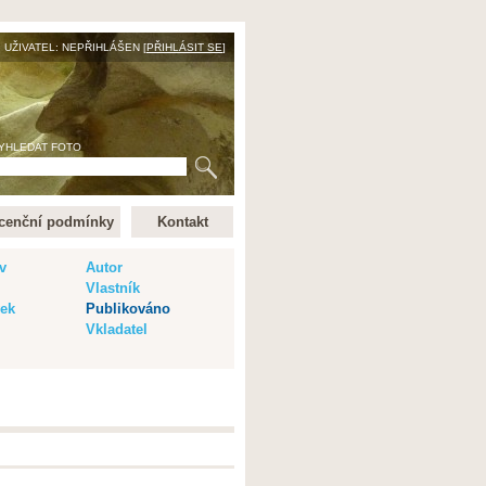
UŽIVATEL: NEPŘIHLÁŠEN [
PŘIHLÁSIT SE
]
YHLEDAT FOTO
cenční podmínky
Kontakt
v
Autor
Vlastník
vek
Publikováno
Vkladatel