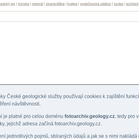
ogický jev
|
hornina
|
minerál
|
zkamenělina
|
krajina
|
společenská událost
|
osoba
|
technick
y České geologické služby používají cookies k zajištění funk
ěření návštěvnosti.
ní je platné pro celou doménu
fotoarchiv.geology.cz
, tedy pro
y, jejichž adresa začíná fotoarchiv.geology.cz.
lení jednotlivých pojmů, sbíraných údajů a jak se s nimi nakládá