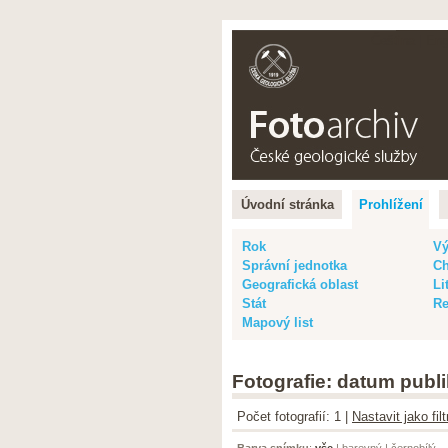
Čeština |
Eng
Úvodní stránka
Prohlížení
Rok
Vý
Správní jednotka
Ch
Geografická oblast
Li
Stát
Re
Mapový list
Fotografie: datum publi
Počet fotografií: 1 |
Nastavit jako fi
Barva snímku
:
vše
|
barevný
|
černobílý