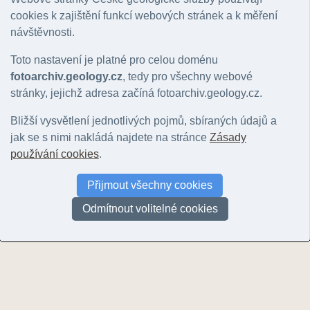
© Man, Oleg | 2022
© Man, Oleg | 
Geologický den 2022
cookies k zajištění funkcí webových stránek a k měření
© Man, Oleg | 2022
návštěvnosti.
Toto nastavení je platné pro celou doménu
fotoarchiv.geology.cz
, tedy pro všechny webové
stránky, jejichž adresa začíná fotoarchiv.geology.cz.
Bližší vysvětlení jednotlivých pojmů, sbíraných údajů a
Geologický den 2022
jak se s nimi nakládá najdete na stránce
Zásady
© Man, Oleg | 2022
používání cookies
.
Geologický den 2022
Přijmout všechny cookies
© Man, Oleg | 2022
Odmítnout volitelné cookies
Stránky:
1