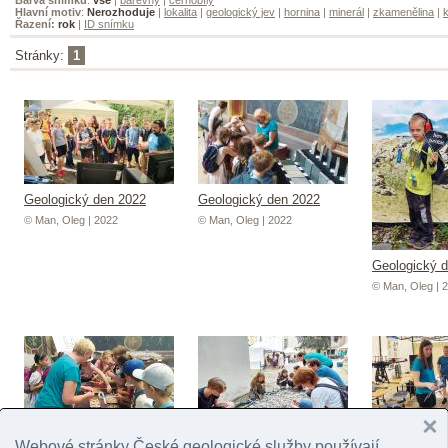
Hlavní motiv
:
Nerozhoduje
|
lokalita
|
geologický jev
|
hornina
|
minerál
|
zkamenělina
|
k
Řazení:
rok
|
ID snímku
Stránky:
1
Geologický den 2022
Geologický den 2022
© Man, Oleg | 2022
© Man, Oleg | 2022
Geologický 
© Man, Oleg | 
Geologický den 2022
Geologický 
Webové stránky České geologické služby používají