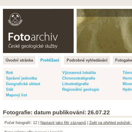
Čeština |
English
Úvodní stránka
Prohlížení
Podrobné vyhledávání
Fotogaler
Rok
Významná lokalita
Tém
Správní jednotka
Chronostratigrafie
Horn
Geografická oblast
Litostratigrafie
Mine
Stát
Regionální geologie
Hydr
Mapový list
Fotografie: datum publikování: 26.07.22
Počet fotografií: 12 |
Nastavit jako filtr záznamů
|
Zpět na přehled položek:
Barva snímku
:
vše
|
barevný
|
černobílý