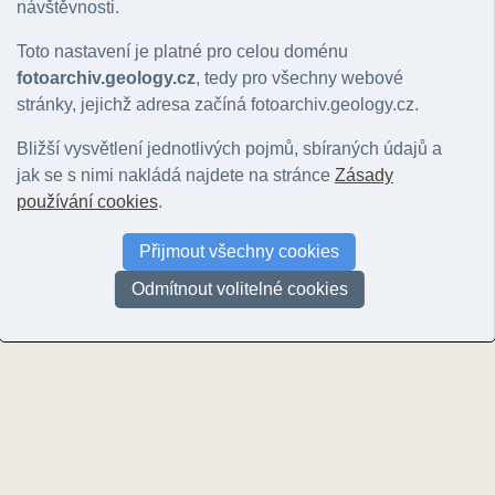
návštěvnosti.
Skalky na Valech
Salaš
Toto nastavení je platné pro celou doménu
© Šnajdara, Pavel | 2021
© Šnajdara, Pavel | 2021
fotoarchiv.geology.cz
, tedy pro všechny webové
stránky, jejichž adresa začíná fotoarchiv.geology.cz.
Bližší vysvětlení jednotlivých pojmů, sbíraných údajů a
jak se s nimi nakládá najdete na stránce
Zásady
používání cookies
.
Lom Rasová
Jasenice
Obřany
Přijmout všechny cookies
© Šnajdara, Pavel | 2021
© Šnajdara, Pavel | 2021
© Šnajdara, Pav
Odmítnout volitelné cookies
Stránky:
1