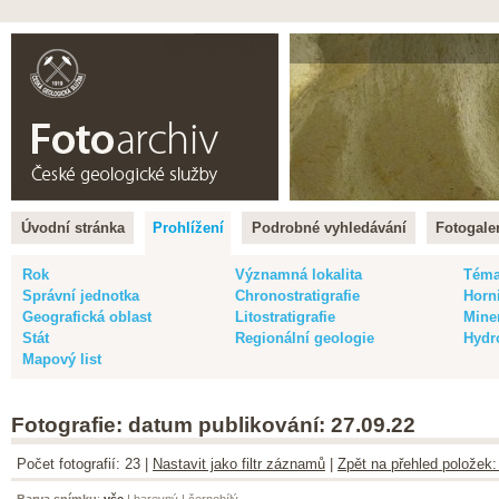
Čeština |
English
Úvodní stránka
Prohlížení
Podrobné vyhledávání
Fotogaler
Rok
Významná lokalita
Tém
Správní jednotka
Chronostratigrafie
Horn
Geografická oblast
Litostratigrafie
Mine
Stát
Regionální geologie
Hydr
Mapový list
Fotografie: datum publikování: 27.09.22
Počet fotografií: 23 |
Nastavit jako filtr záznamů
|
Zpět na přehled položek:
Barva snímku
:
vše
|
barevný
|
černobílý