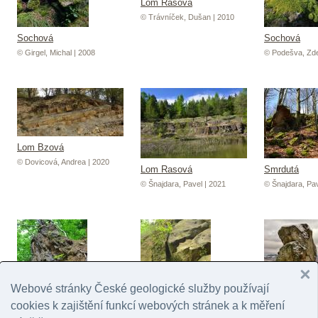
Lom Rasová
© Trávníček, Dušan | 2010
Sochová
Sochová
© Girgel, Michal | 2008
© Podešva, Zde
Lom Bzová
© Dovicová, Andrea | 2020
Lom Rasová
Smrdutá
© Šnajdara, Pavel | 2021
© Šnajdara, Pav
Webové stránky České geologické služby používají
Svantovítova
cookies k zajištění funkcí webových stránek a k měření
© Trávníček, D