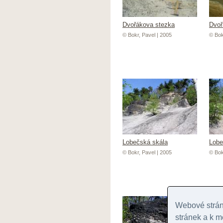
Dvořákova stezka
Dvoř
© Bokr, Pavel | 2005
© Bok
Lobečská skála
Lobe
© Bokr, Pavel | 2005
© Bok
Webové stránk
stránek a k m