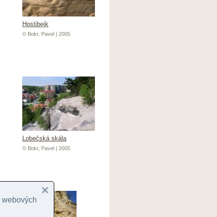
Hostibejk
© Bokr, Pavel | 2005
Lobečská skála
© Bokr, Pavel | 2005
cí webových