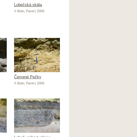
Lobečská skála
© Bokr, Pavel | 2005
Červené Pečky
© Bokr, Pavel | 2005