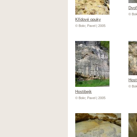
Dvoř
© Bok
Křídové opuky
© Bokr, Pavel | 2005
Host
© Bok
Hostibejk
© Bokr, Pavel | 2005