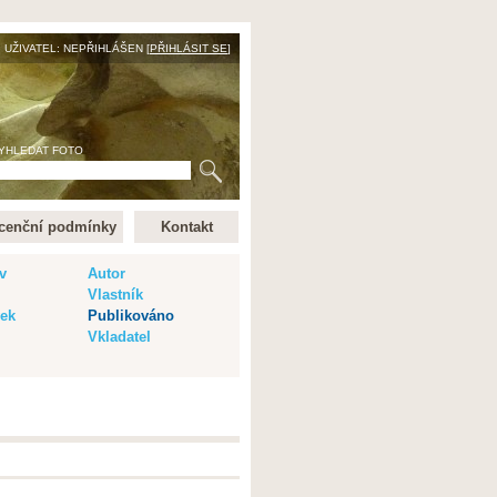
UŽIVATEL: NEPŘIHLÁŠEN [
PŘIHLÁSIT SE
]
YHLEDAT FOTO
cenční podmínky
Kontakt
v
Autor
Vlastník
vek
Publikováno
Vkladatel