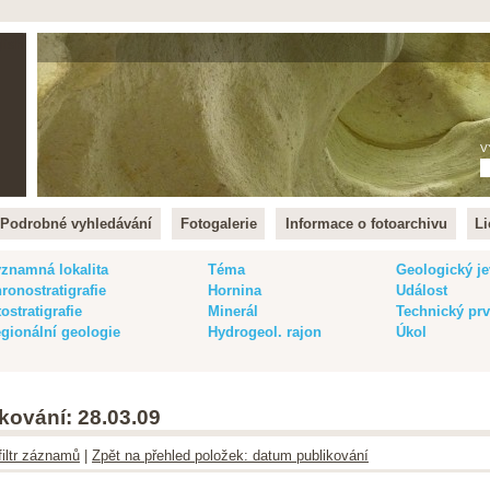
lish
V
Podrobné vyhledávání
Fotogalerie
Informace o fotoarchivu
Li
znamná lokalita
Téma
Geologický je
ronostratigrafie
Hornina
Událost
tostratigrafie
Minerál
Technický pr
gionální geologie
Hydrogeol. rajon
Úkol
kování: 28.03.09
filtr záznamů
|
Zpět na přehled položek: datum publikování