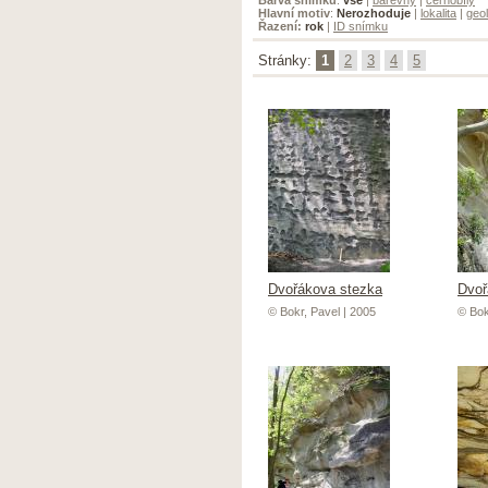
Hlavní motiv
:
Nerozhoduje
|
lokalita
|
geol
Řazení:
rok
|
ID snímku
Stránky:
1
2
3
4
5
Dvořákova stezka
Dvoř
© Bokr, Pavel | 2005
© Bok