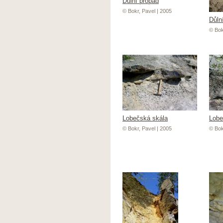
Důlní propad
© Bokr, Pavel | 2005
Důln
© Bok
Lobečská skála
Lobe
© Bokr, Pavel | 2005
© Bok