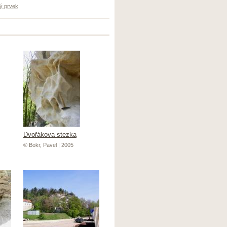
ý prvek
Dvořákova stezka
© Bokr, Pavel | 2005