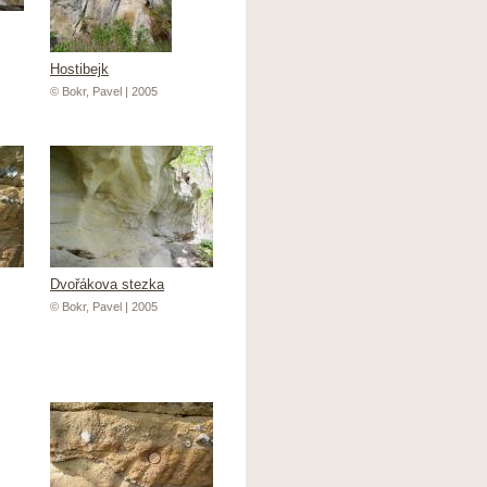
Hostibejk
© Bokr, Pavel | 2005
Dvořákova stezka
© Bokr, Pavel | 2005