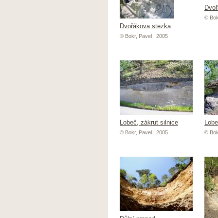
Dvoř
© Bok
Dvořákova stezka
© Bokr, Pavel | 2005
Lobeč, zákrut silnice
Lobe
© Bokr, Pavel | 2005
© Bok