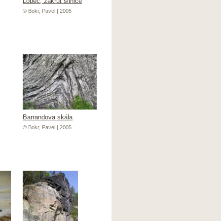
Lobeč, zákrut silnice
© Bokr, Pavel | 2005
Barrandova skála
© Bokr, Pavel | 2005