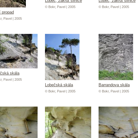
Lobeč, zákrut silnice
Lobeč, zákrut silnice
© Bokr, Pavel | 2005
© Bokr, Pavel | 2005
í propad
r, Pavel | 2005
čská skála
r, Pavel | 2005
Lobečská skála
Barrandova skála
© Bokr, Pavel | 2005
© Bokr, Pavel | 2005