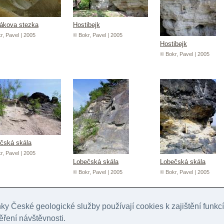
ákova stezka
Hostibejk
r, Pavel | 2005
© Bokr, Pavel | 2005
Hostibejk
© Bokr, Pavel | 2005
čská skála
r, Pavel | 2005
Lobečská skála
Lobečská skála
© Bokr, Pavel | 2005
© Bokr, Pavel | 2005
y České geologické služby používají cookies k zajištění funk
ěření návštěvnosti.