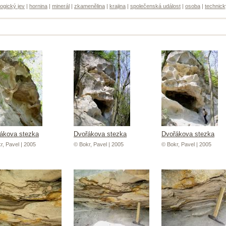
ogický jev
|
hornina
|
minerál
|
zkamenělina
|
krajina
|
společenská událost
|
osoba
|
technick
ákova stezka
Dvořákova stezka
Dvořákova stezka
r, Pavel | 2005
© Bokr, Pavel | 2005
© Bokr, Pavel | 2005