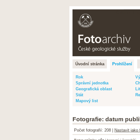
Čeština |
Eng
Úvodní stránka
Prohlížení
Rok
Vý
Správní jednotka
Ch
Geografická oblast
Li
Stát
Re
Mapový list
Fotografie: datum publi
Počet fotografií: 208 |
Nastavit jako 
Barva snímku
:
vše
|
barevný
|
černobílý