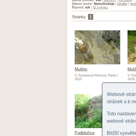
Hlavní motiv
:
Nerozhoduje
|
lokalita
|
geol
Řazení:
rok
|
ID snímku
Stránky:
1
Mušlov
Mušl
© Tomanová Petrová, Pavla |
© Tom
2015
2016
Webové stránk
stránek a k m
Toto nastave
webové stránk
Podbřežice
Bližší vysvět