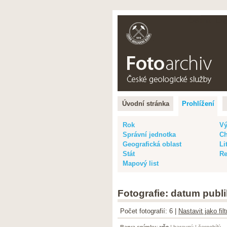
Čeština |
Eng
Úvodní stránka
Prohlížení
Rok
Vý
Správní jednotka
Ch
Geografická oblast
Li
Stát
Re
Mapový list
Fotografie: datum publi
Počet fotografií: 6 |
Nastavit jako fi
Barva snímku
:
vše
|
barevný
|
černobílý