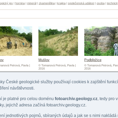
ogický jev
|
hornina
|
minerál
|
zkamenělina
|
krajina
|
společenská událost
|
osoba
|
technick
ov
Mušlov
Podbřežice
anová Petrová, Pavla |
© Tomanová Petrová, Pavla |
© Tomanová Petrová, Pavl
2016
2016
y České geologické služby používají cookies k zajištění funk
ěření návštěvnosti.
ní je platné pro celou doménu
fotoarchiv.geology.cz
, tedy pro
y, jejichž adresa začíná fotoarchiv.geology.cz.
lení jednotlivých pojmů, sbíraných údajů a jak se s nimi nakládá