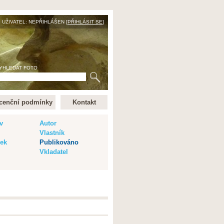
UŽIVATEL: NEPŘIHLÁŠEN [
PŘIHLÁSIT SE
]
YHLEDAT FOTO
cenční podmínky
Kontakt
v
Autor
Vlastník
vek
Publikováno
Vkladatel