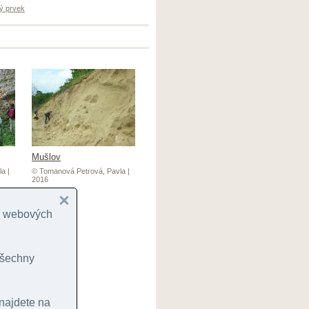
ý prvek
Mušlov
a |
© Tomanová Petrová, Pavla |
2016
cí webových
 všechny
 najdete na