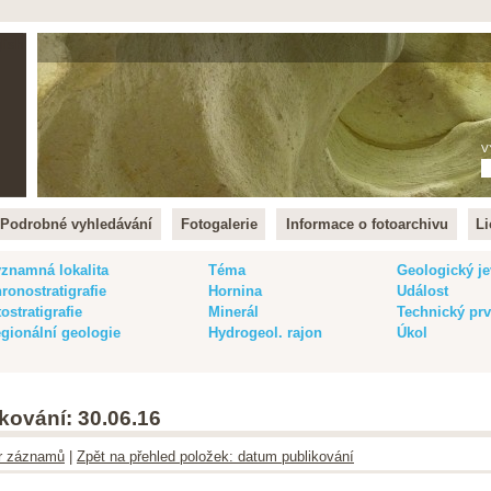
lish
V
Podrobné vyhledávání
Fotogalerie
Informace o fotoarchivu
Li
znamná lokalita
Téma
Geologický je
ronostratigrafie
Hornina
Událost
tostratigrafie
Minerál
Technický pr
gionální geologie
Hydrogeol. rajon
Úkol
kování: 30.06.16
ltr záznamů
|
Zpět na přehled položek: datum publikování