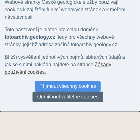
Webové stránky České geologické služby používají
Počet fotografií: 2 |
Nastavit jako filtr záznamů
|
Zpět na přehled položek: 
cookies k zajištění funkcí webových stránek a k měření
Barva snímku
:
vše
|
barevný
|
černobílý
návštěvnosti.
Hlavní motiv
:
Nerozhoduje
|
lokalita
|
geologický jev
|
hornina
|
minerál
|
zkamenělina
|
k
Řazení:
rok
|
ID snímku
Toto nastavení je platné pro celou doménu
Stránky:
1
fotoarchiv.geology.cz
, tedy pro všechny webové
stránky, jejichž adresa začíná fotoarchiv.geology.cz.
Bližší vysvětlení jednotlivých pojmů, sbíraných údajů a
jak se s nimi nakládá najdete na stránce
Zásady
používání cookies
.
Čertí kopeček
Čertí kopeček
Přijmout všechny cookies
© Rapprich, Vladislav | 2009
© Rapprich, Vladislav | 2009
Odmítnout volitelné cookies
Stránky:
1