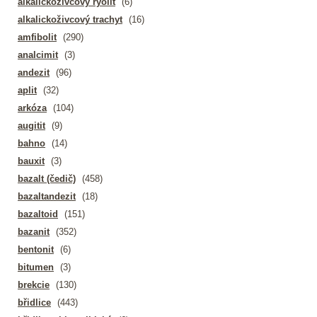
alkalickoživcový ryolit
(6)
alkalickoživcový trachyt
(16)
amfibolit
(290)
analcimit
(3)
andezit
(96)
aplit
(32)
arkóza
(104)
augitit
(9)
bahno
(14)
bauxit
(3)
bazalt (čedič)
(458)
bazaltandezit
(18)
bazaltoid
(151)
bazanit
(352)
bentonit
(6)
bitumen
(3)
brekcie
(130)
břidlice
(443)