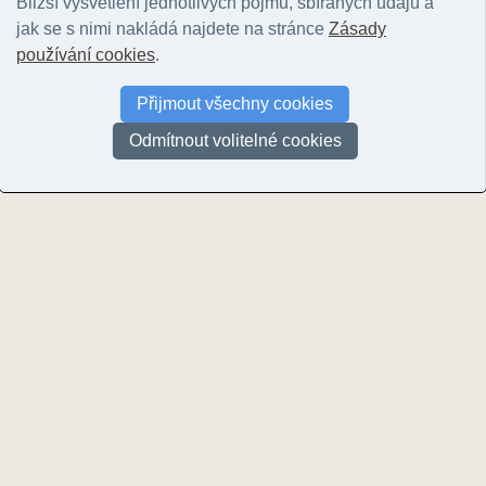
Bližší vysvětlení jednotlivých pojmů, sbíraných údajů a
uhlí hnědé
(21)
jak se s nimi nakládá najdete na stránce
Zásady
vápenec
(2009)
používání cookies
.
vulkanické sklo
(1)
Přijmout všechny cookies
vulkanit (neznámý)
(123)
vulkanoklastika
(92)
Odmítnout volitelné cookies
žilný křemen
(73)