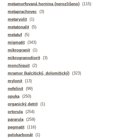
metamorfovaná hornina (nerozlišeno)
(115)
metaprachovec
(3)
metaryolit
(1)
metatonalit
(5)
metatuf
(5)
migmatit
(343)
mikrogranit
(1)
mikrogranodiorit
(3)
monchiquit
(2)
mramor (kalcitický, dolomitický)
(323)
mylonit
(13)
nefelinit
(99)
opuka
(250)
organický detrit
(1)
ortorula
(254)
pararula
(259)
pegmatit
(116)
pelokarbonát
(1)