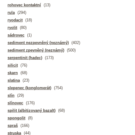
rohovec kontaktní
(13)
rula
(294)
ryodacit
(18)
ryolit
(80)
sádrovec
(1)
sediment nezpevněný (neznámý)
(402)
sediment zpevněný (neznámý)
(500)
serpentinit (hadec)
(173)
silicit
(76)
skarn
(68)
slatina
(23)
slepenec (konglomerát)
(754)
slín
(29)
slínovec
(176)
spilit (albitizovaný bazalt)
(68)
spongolit
(8)
spraš
(166)
struska
(44)