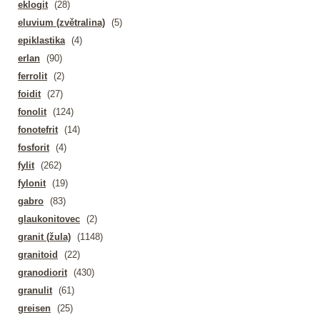
eklogit
(28)
eluvium (zvětralina)
(5)
epiklastika
(4)
erlan
(90)
ferrolit
(2)
foidit
(27)
fonolit
(124)
fonotefrit
(14)
fosforit
(4)
fylit
(262)
fylonit
(19)
gabro
(83)
glaukonitovec
(2)
granit (žula)
(1148)
granitoid
(22)
granodiorit
(430)
granulit
(61)
greisen
(25)