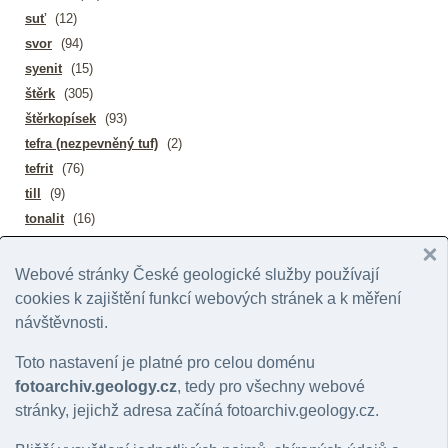
suť
(12)
svor
(94)
syenit
(15)
štěrk
(305)
štěrkopísek
(93)
tefra (nezpevněný tuf)
(2)
tefrit
(76)
till
(9)
tonalit
(16)
trachyandezit (benmoreit)
(1)
trachybazalt, hawaiit
(16)
Webové stránky České geologické služby používají
trachyt
(73)
cookies k zajištění funkcí webových stránek a k měření
travertin
(76)
návštěvnosti.
trondhjemit
(10)
Toto nastavení je platné pro celou doménu
tuf
(111)
fotoarchiv.geology.cz
, tedy pro všechny webové
tufit
(61)
stránky, jejichž adresa začíná fotoarchiv.geology.cz.
uhlí
(87)
uhlí černé
(18)