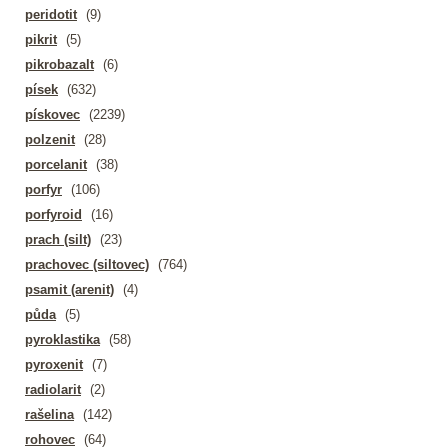
peridotit
(9)
pikrit
(5)
pikrobazalt
(6)
písek
(632)
pískovec
(2239)
polzenit
(28)
porcelanit
(38)
porfyr
(106)
porfyroid
(16)
prach (silt)
(23)
prachovec (siltovec)
(764)
psamit (arenit)
(4)
půda
(5)
pyroklastika
(58)
pyroxenit
(7)
radiolarit
(2)
rašelina
(142)
rohovec
(64)