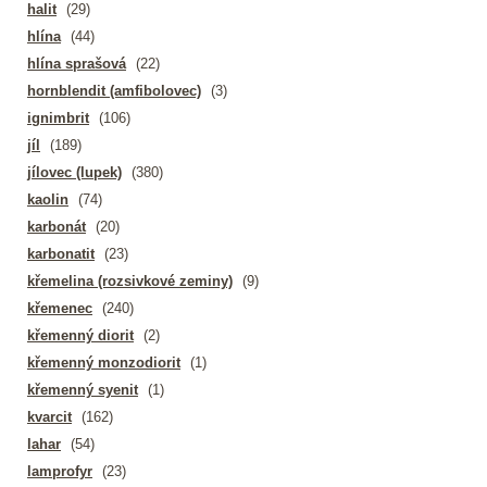
halit
(29)
hlína
(44)
hlína sprašová
(22)
hornblendit (amfibolovec)
(3)
ignimbrit
(106)
jíl
(189)
jílovec (lupek)
(380)
kaolin
(74)
karbonát
(20)
karbonatit
(23)
křemelina (rozsivkové zeminy)
(9)
křemenec
(240)
křemenný diorit
(2)
křemenný monzodiorit
(1)
křemenný syenit
(1)
kvarcit
(162)
lahar
(54)
lamprofyr
(23)