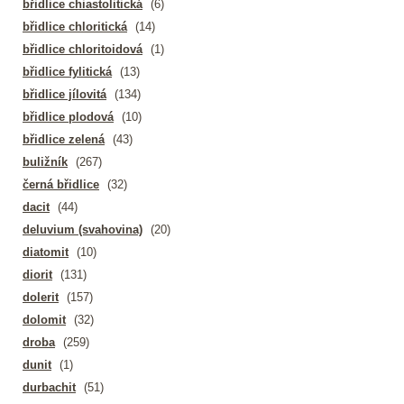
břidlice chiastolitická
(6)
břidlice chloritická
(14)
břidlice chloritoidová
(1)
břidlice fylitická
(13)
břidlice jílovitá
(134)
břidlice plodová
(10)
břidlice zelená
(43)
buližník
(267)
černá břidlice
(32)
dacit
(44)
deluvium (svahovina)
(20)
diatomit
(10)
diorit
(131)
dolerit
(157)
dolomit
(32)
droba
(259)
dunit
(1)
durbachit
(51)