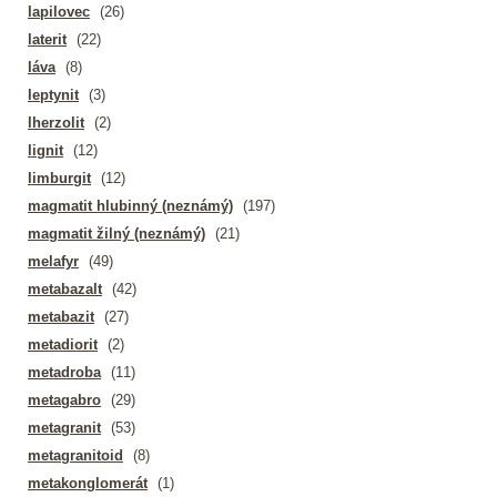
lapilovec
(26)
laterit
(22)
láva
(8)
leptynit
(3)
lherzolit
(2)
lignit
(12)
limburgit
(12)
magmatit hlubinný (neznámý)
(197)
magmatit žilný (neznámý)
(21)
melafyr
(49)
metabazalt
(42)
metabazit
(27)
metadiorit
(2)
metadroba
(11)
metagabro
(29)
metagranit
(53)
metagranitoid
(8)
metakonglomerát
(1)