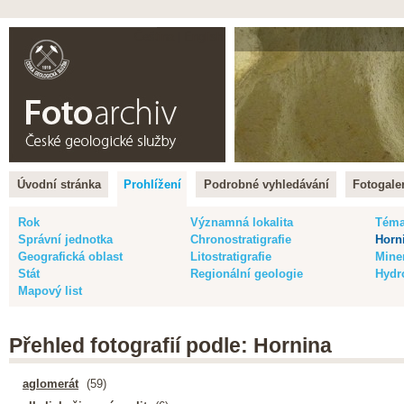
Čeština |
English
Úvodní stránka
Prohlížení
Podrobné vyhledávání
Fotogaler
Rok
Významná lokalita
Tém
Správní jednotka
Chronostratigrafie
Horn
Geografická oblast
Litostratigrafie
Mine
Stát
Regionální geologie
Hydr
Mapový list
Přehled fotografií podle: Hornina
aglomerát
(59)