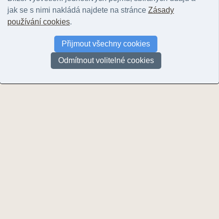
jak se s nimi nakládá najdete na stránce
Zásady
A
používání cookies
.
Adamovič, Jiří
(14)
Přijmout všechny cookies
Aichler, Jaroslav
(13)
Anon,
(5)
Odmítnout volitelné cookies
Archiv Geoparku Železné hory
(220)