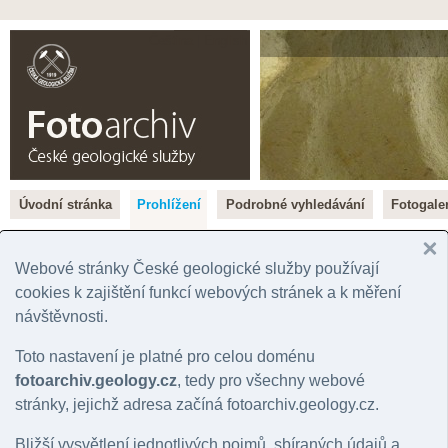
Čeština |
English
Úvodní stránka
Prohlížení
Podrobné vyhledávání
Fotogaler
Rok
Významná lokalita
Tém
Správní jednotka
Chronostratigrafie
Horn
Webové stránky České geologické služby používají
Geografická oblast
Litostratigrafie
Mine
cookies k zajištění funkcí webových stránek a k měření
Stát
Regionální geologie
Hydr
návštěvnosti.
Mapový list
Toto nastavení je platné pro celou doménu
Přehled fotografií podle: Vlastník práv
fotoarchiv.geology.cz
, tedy pro všechny webové
stránky, jejichž adresa začíná fotoarchiv.geology.cz.
A |
B
|
C
|
Č
|
D
|
E
|
F
|
G
|
H
|
CH
|
J
|
K
|
L
|
M
|
N
|
O
|
P
|
R
|
Ř
|
S
|
Š
|
Bližší vysvětlení jednotlivých pojmů, sbíraných údajů a