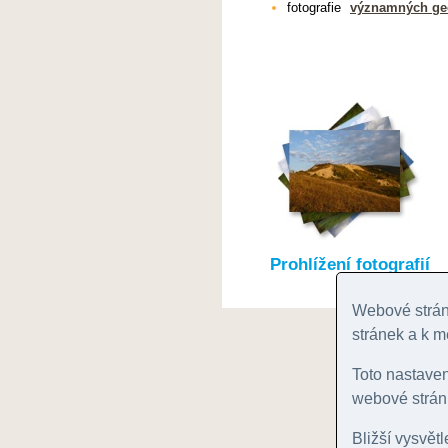
fotografie
významných geo
Prohlížení fotografií
Webové stránk
stránek a k m
Toto nastave
webové stránk
Bližší vysvět