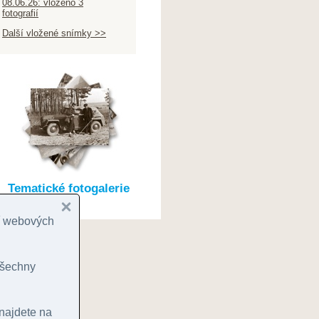
08.06.26: vloženo 3
fotografií
Další vložené snímky >>
Tematické fotogalerie
cí webových
 všechny
 najdete na