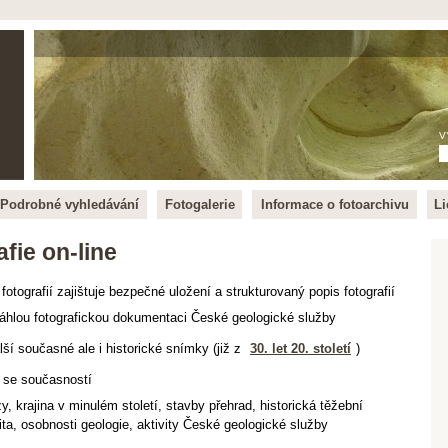
/EN
V
Podrobné vyhledávání
Fotogalerie
Informace o fotoarchivu
Li
fie on-line
 fotografií zajištuje bezpečné uložení a strukturovaný popis fotografií
zsáhlou fotografickou dokumentaci České geologické služby
lší současné ale i historické snímky (již z
30. let 20. století
)
i se současností
y, krajina v minulém století, stavby přehrad, historická těžební
ta, osobnosti geologie, aktivity České geologické služby