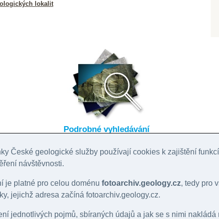
logických lokalit
Podrobné vyhledávání
y České geologické služby používají cookies k zajištění funk
ěření návštěvnosti.
ní je platné pro celou doménu
fotoarchiv.geology.cz
, tedy pro
y, jejichž adresa začíná fotoarchiv.geology.cz.
lení jednotlivých pojmů, sbíraných údajů a jak se s nimi nakládá