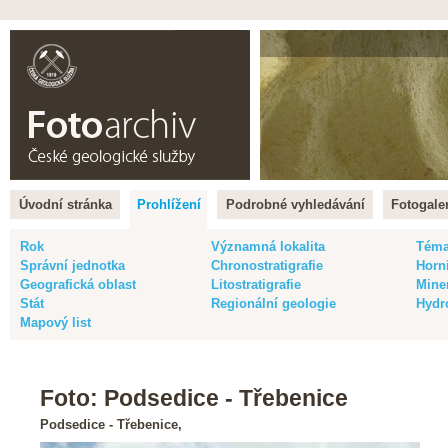
Čeština |
English
Úvodní stránka
Prohlížení
Podrobné vyhledávání
Fotogaler
Rok
Významná lokalita
Tém
Správní jednotka
Chronostratigrafie
Horn
Geografická oblast
Litostratigrafie
Mine
Stát
Regionální geologie
Hydr
Mapový list
Foto: Podsedice - Třebenice
Podsedice - Třebenice,