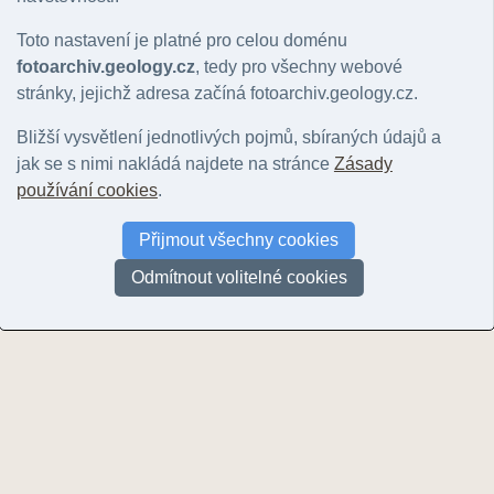
Pro
Hlavní motiv
Lokalita
Barva
Barevný
Toto nastavení je platné pro celou doménu
Význ
Zařízení
Klasický fotoaparát
P
fotoarchiv.geology.cz
, tedy pro všechny webové
Médium
Film
stránky, jejichž adresa začíná fotoarchiv.geology.cz.
Vloženo
05.04.06
© Fo
Datum publikování
05.04.06
Auto
Bližší vysvětlení jednotlivých pojmů, sbíraných údajů a
Podr
jak se s nimi nakládá najdete na stránce
Zásady
Lokalizace fotografie
používání cookies
.
Lokalita
Podsedice - Třebenice
Cita
Správní jednotka
Litoměřice
ZELE
Podsedice
geol
Přijmout všechny cookies
08-0
Stát
Česká republika
Odmítnout volitelné cookies
Posl