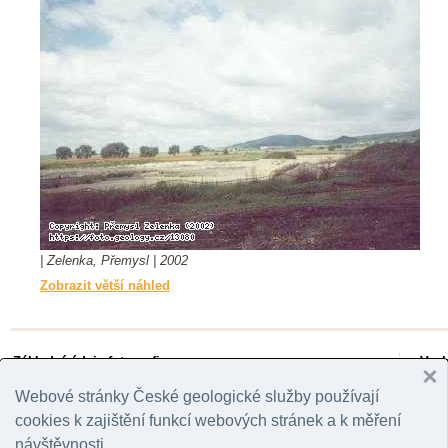
| Zelenka, Přemysl | 2002
Zobrazit větší náhled
Základní údaje fotografie
Vazb
ID fotografie
13080
Regi
Webové stránky České geologické služby používají
Pořízení snímku
2002
k
cookies k zajištění funkcí webových stránek a k měření
Autor snímku
Zelenka, Přemysl
Vlastník práv
Zelenka, Přemysl
návštěvnosti.