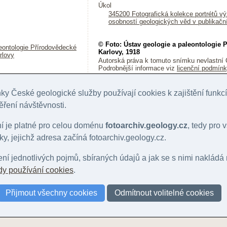
Úkol
345200 Fotografická kolekce portrétů 
osobností geologických věd v publikačn
© Foto: Ústav geologie a paleontologie P
eontologie Přírodovědecké
Karlovy, 1918
rlovy
Autorská práva k tomuto snímku nevlastní 
Podrobnější informace viz
licenční podmín
Citace archivní fotky ID: 27372 dle dato
y České geologické služby používají cookies k zajištění funk
ANON, . (1918): Foto - Mládek, Erich (1857
ěření návštěvnosti.
geologické služby [online databáze]. Praha,
08-06]. Dostupné z URL https://foto.geolog
ní je platné pro celou doménu
fotoarchiv.geology.cz
, tedy pro
y, jejichž adresa začíná fotoarchiv.geology.cz.
Poslat připomínku ke snímku (hlášení chyb,
lení jednotlivých pojmů, sbíraných údajů a jak se s nimi nakládá
y používání cookies
.
Přijmout všechny cookies
Odmítnout volitelné cookies