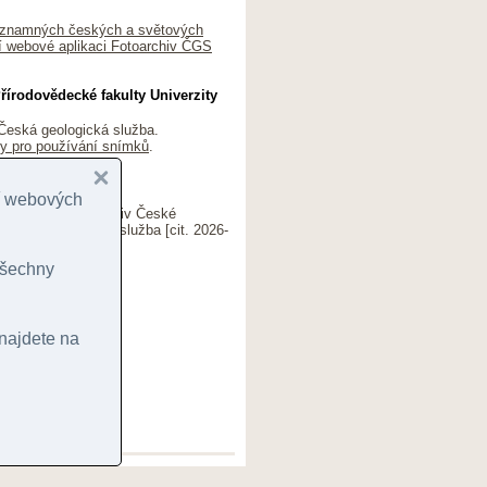
významných českých a světových
í webové aplikaci Fotoarchiv ČGS
řírodovědecké fakulty Univerzity
Česká geologická služba.
ky pro používání snímků
.
vé směrnice ČGS
cí webových
-1926). In: Fotoarchiv České
 Česká geologická služba [cit. 2026-
y.cz/27372
 všechny
 nepřesností atd.)
 najdete na