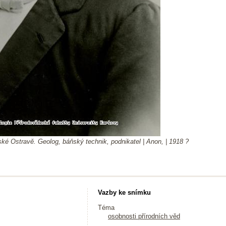
ké Ostravě. Geolog, báňský technik, podnikatel | Anon, | 1918 ?
Vazby ke snímku
Téma
osobnosti přírodních věd