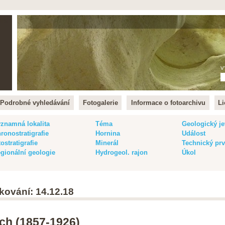
lish
V
Podrobné vyhledávání
Fotogalerie
Informace o fotoarchivu
Li
znamná lokalita
Téma
Geologický je
ronostratigrafie
Hornina
Událost
tostratigrafie
Minerál
Technický pr
gionální geologie
Hydrogeol. rajon
Úkol
kování: 14.12.18
ich (1857-1926)