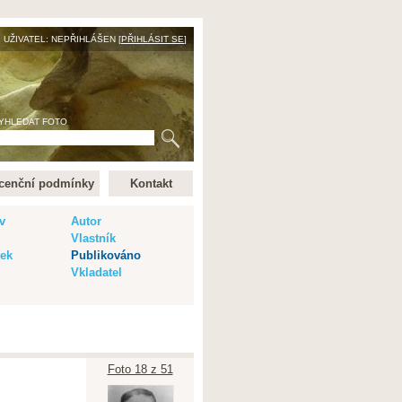
UŽIVATEL: NEPŘIHLÁŠEN [
PŘIHLÁSIT SE
]
YHLEDAT FOTO
cenční podmínky
Kontakt
v
Autor
Vlastník
vek
Publikováno
Vkladatel
Foto 18 z 51