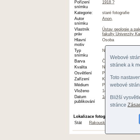
Pořízení
1918 ?
snímku
Kategorie:
staré fotografie
Autor
Anon,
snímku
Vlastník
Ústav geologie a pal
práv
fakulty Univerzity Ka
Hlavní
Osoba
motiv
Typ
Normální
snímku
Webové stránk
Barva
Černobílý
stránek a k m
Kvalita
Normální
Osvětlení
Přirozené
Toto nastave
Zařízení
Klasický fotoaparát
webové stránk
Médium
Papírová fotografie
Vloženo
14.12.18
Datum
14.12.18
Bližší vysvět
publikování
stránce
Zásad
Lokalizace fotografie
Stát
Rakousko-Uhersko