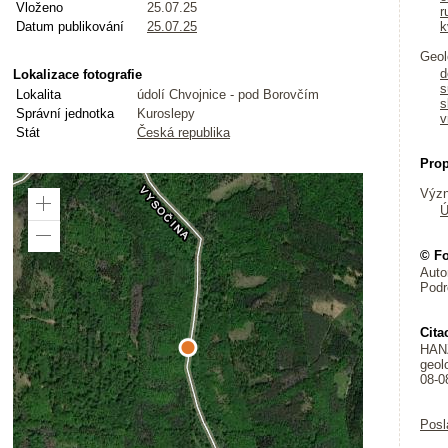
Vloženo
25.07.25
r
Datum publikování
25.07.25
k
Geol
d
Lokalizace fotografie
s
Lokalita
údolí Chvojnice - pod Borovčím
s
Správní jednotka
Kuroslepy
v
Stát
Česká republika
Pro
Význ
Ú
Zoom
In
Zoom
© Fo
Out
Auto
Podr
Cita
HANŽ
geol
08-0
Posl