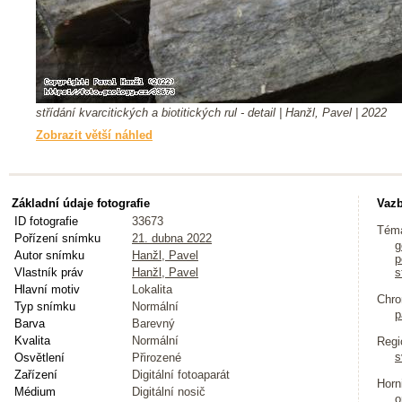
střídání kvarcitických a biotitických rul - detail | Hanžl, Pavel | 2022
Zobrazit větší náhled
Základní údaje fotografie
Vazb
ID fotografie
33673
Tém
Pořízení snímku
21. dubna 2022
g
Autor snímku
Hanžl, Pavel
p
Vlastník práv
Hanžl, Pavel
s
Hlavní motiv
Lokalita
Chro
Typ snímku
Normální
p
Barva
Barevný
Kvalita
Normální
Regi
s
Osvětlení
Přirozené
Zařízení
Digitální fotoaparát
Horn
Médium
Digitální nosič
o