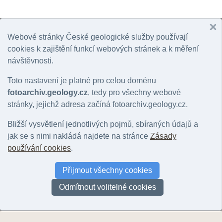
Webové stránky České geologické služby používají
cookies k zajištění funkcí webových stránek a k měření
návštěvnosti.
Toto nastavení je platné pro celou doménu
údolí Chvojnice - pod
Zamazalkou [1 km]
fotoarchiv.geology.cz
, tedy pro všechny webové
© Hrdličková (Buriánková),
Pod Zavřelovou
Pod Zavřelo
stránky, jejichž adresa začíná fotoarchiv.geology.cz.
Kristýna | 2025
Panorámou [1 km]
Panorámou [
© Hrdličková (Buriánková),
© Hrdličková (
Bližší vysvětlení jednotlivých pojmů, sbíraných údajů a
Kristýna | 2025
Kristýna | 2025
jak se s nimi nakládá najdete na stránce
Zásady
používání cookies
.
Vyhledat další f
Přijmout všechny cookies
UPOZORNĚNÍ: Nejsou zobrazeny všechny fotografie v okolí! U většiny (zejm
nemohou být zobrazeny. Další fotografie můžete najít například prohlížení
Odmítnout volitelné cookies