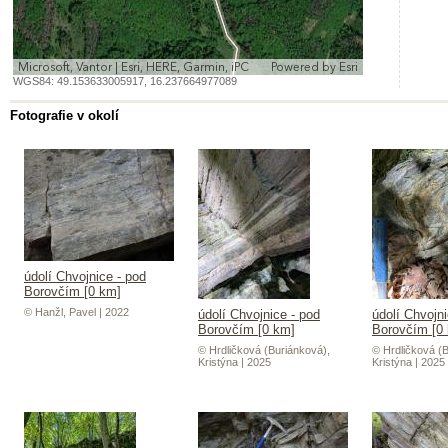
Microsoft, Vantor | Esri, HERE, Garmin, iPC
Powered by
Esri
WGS84:
49.153633005917
,
16.237664977089
Fotografie v okolí
údolí Chvojnice - pod
Borovčím [0 km]
© Hanžl, Pavel | 2022
údolí Chvojnice - pod
údolí Chvojni
Borovčím [0 km]
Borovčím [0
© Hrdličková (Buriánková),
© Hrdličková (
Kristýna | 2025
Kristýna | 2025