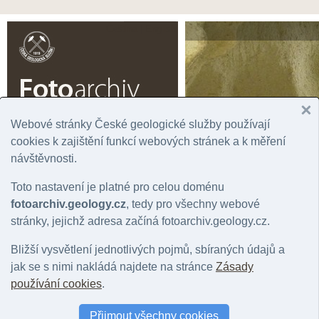
Čeština |
English
Webové stránky České geologické služby používají
cookies k zajištění funkcí webových stránek a k měření
Úvodní stránka
Prohlížení
Podrobné vyhledávání
Fotogaler
návštěvnosti.
Rok
Významná lokalita
Tém
Toto nastavení je platné pro celou doménu
Správní jednotka
Chronostratigrafie
Horn
Geografická oblast
Litostratigrafie
Mine
fotoarchiv.geology.cz
, tedy pro všechny webové
Stát
Regionální geologie
Hydr
stránky, jejichž adresa začíná fotoarchiv.geology.cz.
Mapový list
Bližší vysvětlení jednotlivých pojmů, sbíraných údajů a
jak se s nimi nakládá najdete na stránce
Zásady
Fotografie: geologický jev: geologický profil
používání cookies
.
Počet fotografií: 0 |
Nastavit jako filtr záznamů
|
Zpět na přehled položek: 
Přijmout všechny cookies
Barva snímku
:
vše
|
barevný
|
černobílý